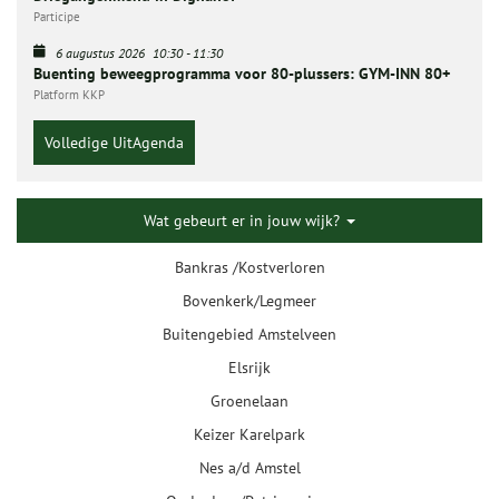
Participe
6 augustus 2026
10:30
-
11:30
Buenting beweegprogramma voor 80-plussers: GYM-INN 80+
Platform KKP
Volledige UitAgenda
Wat gebeurt er in jouw wijk?
Bankras /Kostverloren
Bovenkerk/Legmeer
Buitengebied Amstelveen
Elsrijk
Groenelaan
Keizer Karelpark
Nes a/d Amstel