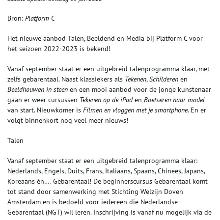
Bron:
Platform C
Het nieuwe aanbod Talen, Beeldend en Media bij Platform C voor
het seizoen 2022-2023 is bekend!
Vanaf september staat er een uitgebreid talenprogramma klaar, met
zelfs gebarentaal. Naast klassiekers als
Tekenen
,
Schilderen
en
Beeldhouwen in steen
en een mooi aanbod voor de jonge kunstenaar
gaan er weer cursussen
Tekenen op de iPad
en
Boetseren naar model
van start. Nieuwkomer is
Filmen en vloggen met je smartphone
. En er
volgt binnenkort nog veel meer nieuws!
Talen
Vanaf september staat er een uitgebreid talenprogramma klaar:
Nederlands, Engels, Duits, Frans, Italiaans, Spaans, Chinees, Japans,
Koreaans én…. Gebarentaal! De beginnerscursus Gebarentaal komt
tot stand door samenwerking met Stichting Welzijn Doven
Amsterdam en is bedoeld voor iedereen die Nederlandse
Gebarentaal (NGT) wil leren. Inschrijving is vanaf nu mogelijk via de