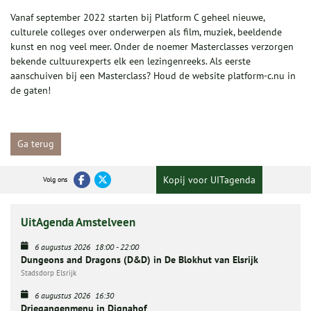
Vanaf september 2022 starten bij Platform C geheel nieuwe,
culturele colleges over onderwerpen als film, muziek, beeldende
kunst en nog veel meer. Onder de noemer Masterclasses verzorgen
bekende cultuurexperts elk een lezingenreeks. Als eerste
aanschuiven bij een Masterclass? Houd de website platform-c.nu in
de gaten!
Ga terug
Kopij voor UITagenda
Volg ons
UitAgenda Amstelveen
6 augustus 2026
18:00
-
22:00
Dungeons and Dragons (D&D) in De Blokhut van Elsrijk
Stadsdorp Elsrijk
6 augustus 2026
16:30
Driegangenmenu in Dignahof