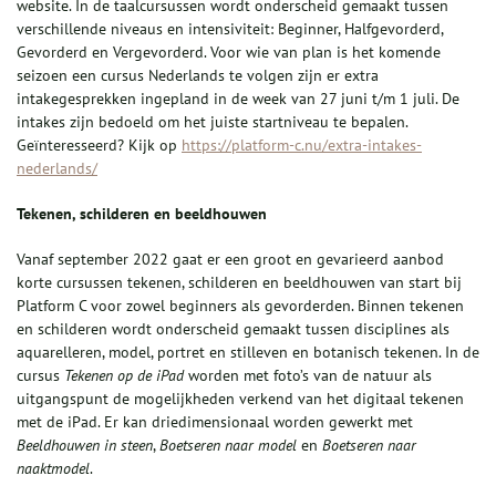
website. In de taalcursussen wordt onderscheid gemaakt tussen
verschillende niveaus en intensiviteit: Beginner, Halfgevorderd,
Gevorderd en Vergevorderd. Voor wie van plan is het komende
seizoen een cursus Nederlands te volgen zijn er extra
intakegesprekken ingepland in de week van 27 juni t/m 1 juli. De
intakes zijn bedoeld om het juiste startniveau te bepalen.
Geïnteresseerd? Kijk op
https://platform-c.nu/extra-intakes-
nederlands/
Tekenen, schilderen en beeldhouwen
Vanaf september 2022 gaat er een groot en gevarieerd aanbod
korte cursussen tekenen, schilderen en beeldhouwen van start bij
Platform C voor zowel beginners als gevorderden. Binnen tekenen
en schilderen wordt onderscheid gemaakt tussen disciplines als
aquarelleren, model, portret en stilleven en botanisch tekenen. In de
cursus
Tekenen op de iPad
worden met foto’s van de natuur als
uitgangspunt de mogelijkheden verkend van het digitaal tekenen
met de iPad. Er kan driedimensionaal worden gewerkt met
Beeldhouwen in steen
,
Boetseren naar model
en
Boetseren naar
naaktmodel
.