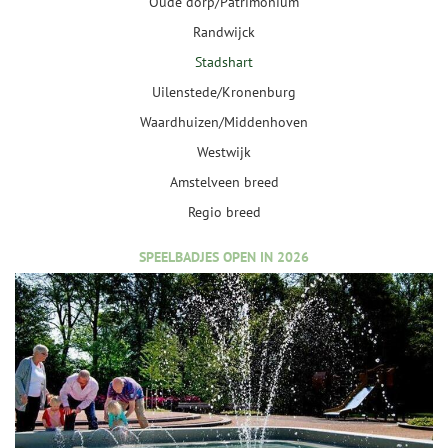
Oude dorp/Patrimonium
Randwijck
Stadshart
Uilenstede/Kronenburg
Waardhuizen/Middenhoven
Westwijk
Amstelveen breed
Regio breed
SPEELBADJES OPEN IN 2026