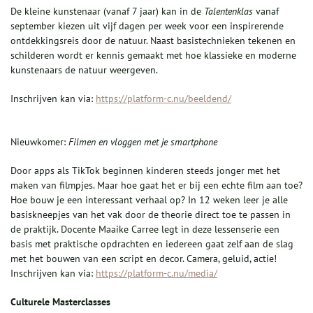
De kleine kunstenaar (vanaf 7 jaar) kan in de
Talentenklas
vanaf
september kiezen uit vijf dagen per week voor een inspirerende
ontdekkingsreis door de natuur. Naast basistechnieken tekenen en
schilderen wordt er kennis gemaakt met hoe klassieke en moderne
kunstenaars de natuur weergeven.
Inschrijven kan via:
https://platform-c.nu/beeldend/
Nieuwkomer:
Filmen en vloggen met je smartphone
Door apps als TikTok beginnen kinderen steeds jonger met het
maken van filmpjes. Maar hoe gaat het er bij een echte film aan toe?
Hoe bouw je een interessant verhaal op? In 12 weken leer je alle
basiskneepjes van het vak door de theorie direct toe te passen in
de praktijk. Docente Maaike Carree legt in deze lessenserie een
basis met praktische opdrachten en iedereen gaat zelf aan de slag
met het bouwen van een script en decor. Camera, geluid, actie!
Inschrijven kan via:
https://platform-c.nu/media/
Culturele Masterclasses