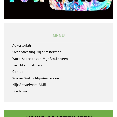
MENU
Advertorials
Over Stichting MijnAmstelveen
Word Sponsor van MijnAmstelveen
Berichten insturen
Contact
Wie en Wat is MijnAmstelveen
MijnAmstelveen ANBI
Disclaimer