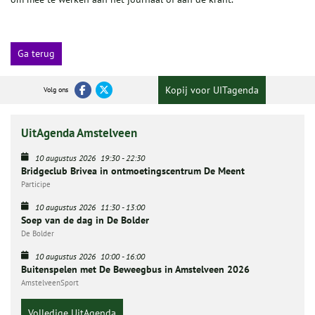
Ga terug
Kopij voor UITagenda
Volg ons
UitAgenda Amstelveen
10 augustus 2026
19:30
-
22:30
Bridgeclub Brivea in ontmoetingscentrum De Meent
Participe
10 augustus 2026
11:30
-
13:00
Soep van de dag in De Bolder
De Bolder
10 augustus 2026
10:00
-
16:00
Buitenspelen met De Beweegbus in Amstelveen 2026
AmstelveenSport
Volledige UitAgenda