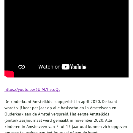
https://youtu.be/3UIM7hscuQc
De kinderkrant Amstelkids is opgericht in april 2020. De krant
wordt vijf keer per jaar op alle basisscholen in Amstelveen en
Ouderkerk aan de Amstel verspreid. Het eerste Amstelkids
(Sinterklaas)journaal werd gemaakt in november 2020. Alle
kinderen in Amstelveen van 7 tot 13 jaar oud kunnen zich opgeven
om mee te werken aan het journaal of aan de krant.