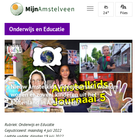
Toggle navigation
24°
Files
Onderwijs en Educatie
Nieuw Amstelkids Videojournaal: waarom
wonen er zoveel kinderen uit het
buitenland in Amstelveen?
Rubriek:
Onderwijs en Educatie
Gepubliceerd:
maandag 4 juli 2022
Laatste update:
dinsdag 19 juli 2022