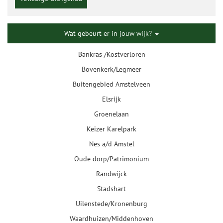
Wat gebeurt er in jouw wijk?
Bankras /Kostverloren
Bovenkerk/Legmeer
Buitengebied Amstelveen
Elsrijk
Groenelaan
Keizer Karelpark
Nes a/d Amstel
Oude dorp/Patrimonium
Randwijck
Stadshart
Uilenstede/Kronenburg
Waardhuizen/Middenhoven