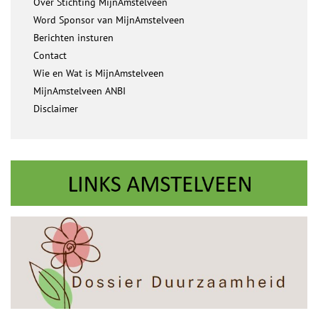
Over Stichting MijnAmstelveen
Word Sponsor van MijnAmstelveen
Berichten insturen
Contact
Wie en Wat is MijnAmstelveen
MijnAmstelveen ANBI
Disclaimer