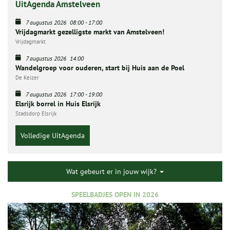
UitAgenda Amstelveen
7 augustus 2026
08:00
-
17:00
Vrijdagmarkt gezelligste markt van Amstelveen!
Vrijdagmarkt
7 augustus 2026
14:00
Wandelgroep voor ouderen, start bij Huis aan de Poel
De Keizer
7 augustus 2026
17:00
-
19:00
Elsrijk borrel in Huis Elsrijk
Stadsdorp Elsrijk
Volledige UitAgenda
Wat gebeurt er in jouw wijk?
SPEELBADJES OPEN IN 2026