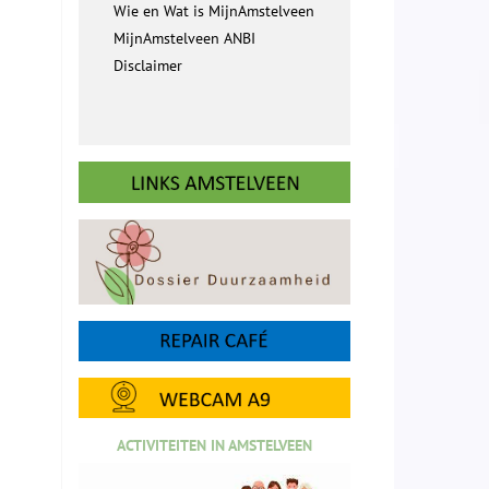
Wie en Wat is MijnAmstelveen
MijnAmstelveen ANBI
Disclaimer
ACTIVITEITEN IN AMSTELVEEN