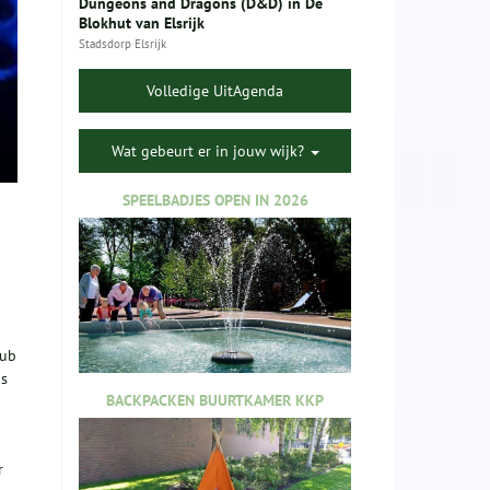
Dungeons and Dragons (D&D) in De
Blokhut van Elsrijk
Stadsdorp Elsrijk
Volledige UitAgenda
Wat gebeurt er in jouw wijk?
SPEELBADJES OPEN IN 2026
lub
is
BACKPACKEN BUURTKAMER KKP
r