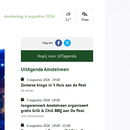
donderdag 6 augustus 2026
21°
Files
Volg ons
Kopij voor UITagenda
UitAgenda Amstelveen
5 augustus 2026
19:00
Zomerse bingo in ’t Huis aan de Poel
De keizer
5 augustus 2026
18:00
Jongerenwerk Amstelveen organiseert
gratis Grill & Chill BBQ aan De Poel.
Visit Amstelveen
6 augustus 2026
18:00
-
22:00