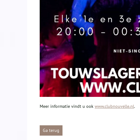
Meer informatie vindt u ook
www.clubnouvelle.nl
.
Ga terug