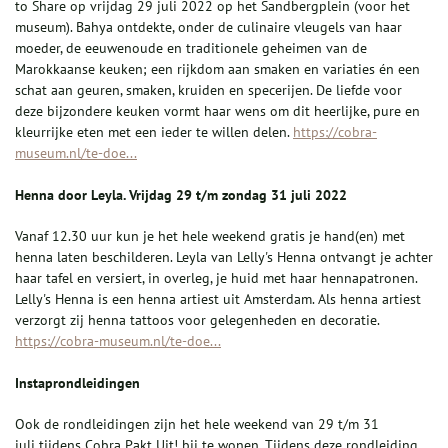
to Share op vrijdag 29 juli 2022 op het Sandbergplein (voor het
museum). Bahya ontdekte, onder de culinaire vleugels van haar
moeder, de eeuwenoude en traditionele geheimen van de
Marokkaanse keuken; een rijkdom aan smaken en variaties én een
schat aan geuren, smaken, kruiden en specerijen. De liefde voor
deze bijzondere keuken vormt haar wens om dit heerlijke, pure en
kleurrijke eten met een ieder te willen delen.
https://cobra-
museum.nl/te-doe...
Henna door Leyla. Vrijdag 29 t/m zondag 31 juli 2022
Vanaf 12.30 uur kun je het hele weekend gratis je hand(en) met
henna laten beschilderen. Leyla van Lelly's Henna ontvangt je achter
haar tafel en versiert, in overleg, je huid met haar hennapatronen.
Lelly's Henna is een henna artiest uit Amsterdam. Als henna artiest
verzorgt zij henna tattoos voor gelegenheden en decoratie.
https://cobra-museum.nl/te-doe...
Instaprondleidingen
Ook de rondleidingen zijn het hele weekend van 29 t/m 31
juli tijdens Cobra Pakt Uit! bij te wonen. Tijdens deze rondleiding