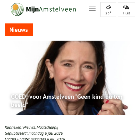
Toggle navigation
23°
Files
Nieuws
GOED! voor Amstelveen "Geen kind buiten
beeld"
Rubrieken:
Nieuws
,
Maatschappij
Gepubliceerd:
maandag 6 juli 2026
Laatste update:
maandag 6 juli 2026