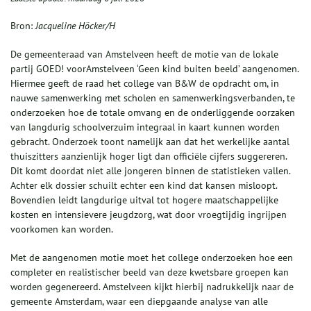
Bron:
Jacqueline Höcker/H
De gemeenteraad van Amstelveen heeft de motie van de lokale
partij GOED! voorAmstelveen ‘Geen kind buiten beeld’ aangenomen.
Hiermee geeft de raad het college van B&W de opdracht om, in
nauwe samenwerking met scholen en samenwerkingsverbanden, te
onderzoeken hoe de totale omvang en de onderliggende oorzaken
van langdurig schoolverzuim integraal in kaart kunnen worden
gebracht. Onderzoek toont namelijk aan dat het werkelijke aantal
thuiszitters aanzienlijk hoger ligt dan officiële cijfers suggereren.
Dit komt doordat niet alle jongeren binnen de statistieken vallen.
Achter elk dossier schuilt echter een kind dat kansen misloopt.
Bovendien leidt langdurige uitval tot hogere maatschappelijke
kosten en intensievere jeugdzorg, wat door vroegtijdig ingrijpen
voorkomen kan worden.
Met de aangenomen motie moet het college onderzoeken hoe een
completer en realistischer beeld van deze kwetsbare groepen kan
worden gegenereerd. Amstelveen kijkt hierbij nadrukkelijk naar de
gemeente Amsterdam, waar een diepgaande analyse van alle