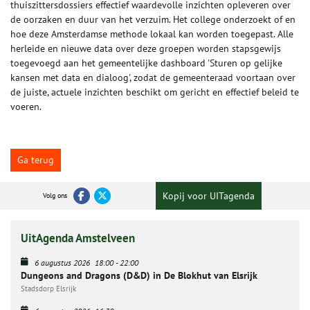
thuiszittersdossiers effectief waardevolle inzichten opleveren over
de oorzaken en duur van het verzuim. Het college onderzoekt of en
hoe deze Amsterdamse methode lokaal kan worden toegepast. Alle
herleide en nieuwe data over deze groepen worden stapsgewijs
toegevoegd aan het gemeentelijke dashboard 'Sturen op gelijke
kansen met data en dialoog', zodat de gemeenteraad voortaan over
de juiste, actuele inzichten beschikt om gericht en effectief beleid te
voeren.
Ga terug
Kopij voor UITagenda
Volg ons
UitAgenda Amstelveen
6 augustus 2026
18:00
-
22:00
Dungeons and Dragons (D&D) in De Blokhut van Elsrijk
Stadsdorp Elsrijk