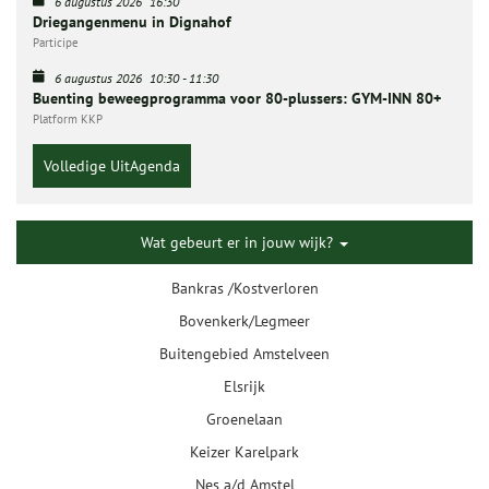
6 augustus 2026
16:30
Driegangenmenu in Dignahof
Participe
6 augustus 2026
10:30
-
11:30
Buenting beweegprogramma voor 80-plussers: GYM-INN 80+
Platform KKP
Volledige UitAgenda
Wat gebeurt er in jouw wijk?
Bankras /Kostverloren
Bovenkerk/Legmeer
Buitengebied Amstelveen
Elsrijk
Groenelaan
Keizer Karelpark
Nes a/d Amstel