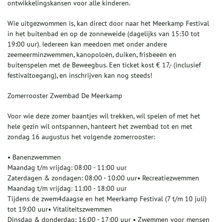
ontwikkelingskansen voor alle kinderen.
Wie uitgezwommen is, kan direct door naar het Meerkamp Festival
in het buitenbad en op de zonneweide (dagelijks van 15:30 tot
19:00 uur). Iedereen kan meedoen met onder andere
zeemeerminzwemmen, kanopoloën, duiken, frisbeeën en
buitenspelen met de Beweegbus. Een ticket kost € 17,- (inclusief
festivaltoegang), en inschrijven kan nog steeds!
Zomerrooster Zwembad De Meerkamp
Voor wie deze zomer baantjes wil trekken, wil spelen of met het
hele gezin wil ontspannen, hanteert het zwembad tot en met
zondag 16 augustus het volgende zomerrooster:
• Banenzwemmen
Maandag t/m vrijdag: 08:00 - 11:00 uur
Zaterdagen & zondagen: 08:00 - 10:00 uur• Recreatiezwemmen
Maandag t/m vrijdag: 11:00 - 18:00 uur
Tijdens de zwem4daagse en het Meerkamp Festival (7 t/m 10 juli)
tot 19:00 uur• Vitaliteitszwemmen
Dinsdag & donderdag: 16:00 - 17:00 uur • Zwemmen voor mensen