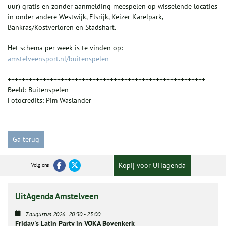
uur) gratis en zonder aanmelding meespelen op wisselende locaties
in onder andere Westwijk, Elsrijk, Keizer Karelpark,
Bankras/Kostverloren en Stadshart.
Het schema per week is te vinden op:
amstelveensport.nl/buitenspelen
++++++++++++++++++++++++++++++++++++++++++++++++++++++++
Beeld: Buitenspelen
Fotocredits: Pim Waslander
Ga terug
Kopij voor UITagenda
Volg ons
UitAgenda Amstelveen
7 augustus 2026
20:30
-
23:00
Friday's Latin Party in VOKA Bovenkerk