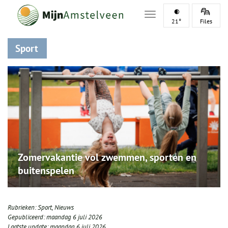
Toggle navigation
21°
Files
Sport
Zomervakantie vol zwemmen, sporten en
buitenspelen
Rubrieken:
Sport
,
Nieuws
Gepubliceerd:
maandag 6 juli 2026
Laatste update:
maandag 6 juli 2026