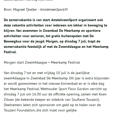
Bron:
Magreet Tjoelker - AmstelveenSport/H
De zomervakantie is van start. AmstelveenSport organiseert ook
deze vakantie activiteiten voor iedereen om lekker in beweging te
blijven. Van zwemmen in Zwembad De Meerkamp en sportieve
activiteiten voor senioren, tot gratis buitenspelen met De
Beweegbus voor de jeugd. Morgen, op dinsdag 7 juli, trapt de
zomervakantie feestelijk af met de Zwem4daagse en het Meerkamp
Festival.
Morgen start Zwem4daagse + Meerkamp Festival
Van dinsdag 7 tot en met vrijdag 10 juli is de jaarlijkse
zwem4daagse in Zwembad De Meerkamp. Dit jaar is extra bijzonder:
er wordt gezwommen in het nieuwe binnenbad en er is elke dag
het Meerkamp Festival. Wethouder Sport Floor Gordon verricht op
dinsdag 7 juli om 16:30 uur de officiële opening, samen met Koen
Zitoen (de bekende keeper en sidekick van Soufiane Touzani).
Deelnemers laten zich sponsoren om geld op te halen voor de
Touzani Foundation, die zich inzet voor gelijke