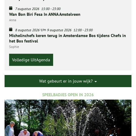
7 augustus 2026
15:00
-
23:00
Wan Bon Biri Fesa In ANNA Amstelveen
Anna
t/m
8 augustus 2026
9 augustus 2026
12:00
-
23:00
Michelinchefs keren terug in Amsterdamse Bos tijdens Chefs in
het Bos festival
Sophie
Volledige UitAgenda
Wat gebeurt er in jouw wijk?
SPEELBADJES OPEN IN 2026