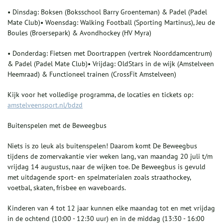
• Dinsdag: Boksen (Boksschool Barry Groenteman) & Padel (Padel
Mate Club)• Woensdag: Walking Football (Sporting Martinus), Jeu de
Boules (Broersepark) & Avondhockey (HV Myra)
• Donderdag: Fietsen met Doortrappen (vertrek Noorddamcentrum)
& Padel (Padel Mate Club)• Vrijdag: OldStars in de wijk (Amstelveen
Heemraad) & Functioneel trainen (CrossFit Amstelveen)
Kijk voor het volledige programma, de locaties en tickets op:
amstelveensport.nl/bdzd
Buitenspelen met de Beweegbus
Niets is zo leuk als buitenspelen! Daarom komt De Beweegbus
tijdens de zomervakantie vier weken lang, van maandag 20 juli t/m
vrijdag 14 augustus, naar de wijken toe. De Beweegbus is gevuld
met uitdagende sport- en spelmaterialen zoals straathockey,
voetbal, skaten, frisbee en waveboards.
Kinderen van 4 tot 12 jaar kunnen elke maandag tot en met vrijdag
in de ochtend (10:00 - 12:30 uur) en in de middag (13:30 - 16:00