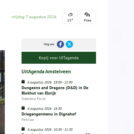
vrijdag 7 augustus 2026
15°
Files
Volg ons
Kopij voor UITagenda
UitAgenda Amstelveen
6 augustus 2026
18:00
-
22:00
Dungeons and Dragons (D&D) in De
Blokhut van Elsrijk
Stadsdorp Elsrijk
6 augustus 2026
16:30
Driegangenmenu in Dignahof
Participe
6 augustus 2026
10:30
-
11:30