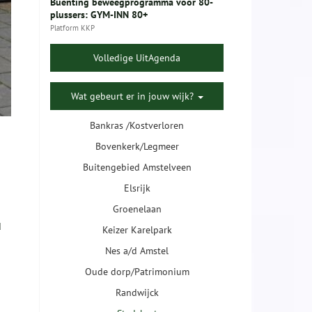
Buenting beweegprogramma voor 80-
plussers: GYM-INN 80+
Platform KKP
Volledige UitAgenda
Wat gebeurt er in jouw wijk?
Bankras /Kostverloren
Bovenkerk/Legmeer
Buitengebied Amstelveen
Elsrijk
Groenelaan
d
Keizer Karelpark
Nes a/d Amstel
Oude dorp/Patrimonium
Randwijck