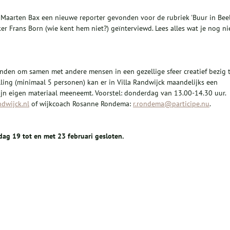
 Maarten Bax een nieuwe reporter gevonden voor de rubriek 'Buur in Beel
ker Frans Born (wie kent hem niet?) geïnterviewd. Lees alles wat je nog ni
vinden om samen met andere mensen in een gezellige sfeer creatief bezig 
lling (minimaal 5 personen) kan er in Villa Randwijck maandelijks een
zijn eigen materiaal meeneemt. Voorstel: donderdag van 13.00-14.30 uur.
dwijck.nl
of wijkcoach Rosanne Rondema:
r.rondema@participe.nu
.
dag 19 tot en met 23 februari gesloten.