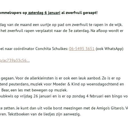
Rommelrapers op
zaterdag 6 januari
al zwerfvuil geraapt!
dag van de maand een uurtje op pad om zwerfvuil te rapen in de wijk.
het zwerfvuil rapen verplaatst naar de 3e zaterdag. Na afloop wordt er
 bel naar coördinator Conchita Schulkes:
06-5495 3651
(ook WhatsApp)
mp/ac739a33c56...
 gegaan. Voor de allerkleinsten is er ook een leuk aanbod. Zo is er op
htend peuterdans, muziek voor Moeder & Kind op woensdagochtend en
 Bear, een les met bewegen op muziek.
bkwis op vrijdag 26 januari en is er op zondag 4 februari een bingo vo
te zetten. Je kunt dan uit volle borst meezingen met de Amigo's Gitaro's. V
n. Tekstboeken van de liedjes zijn aanwezig.