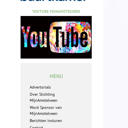
YOUTUBE MIJNAMSTELVEEN
MENU
Advertorials
Over Stichting
MijnAmstelveen
Word Sponsor van
MijnAmstelveen
Berichten insturen
Contact