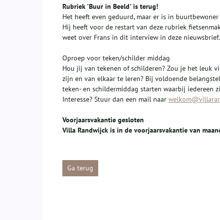
Rubriek 'Buur in Beeld' is terug!
Het heeft even geduurd, maar er is in buurtbewoner
Hij heeft voor de restart van deze rubriek fietsenma
weet over Frans in dit interview in deze nieuwsbrief.
Oproep voor teken/schilder middag
Hou jij van tekenen of schilderen? Zou je het leuk 
zijn en van elkaar te leren? Bij voldoende belangste
teken- en schildermiddag starten waarbij iedereen 
Interesse? Stuur dan een mail naar
welkom@villaran
Voorjaarsvakantie gesloten
Villa Randwijck is in de voorjaarsvakantie van maan
Ga terug