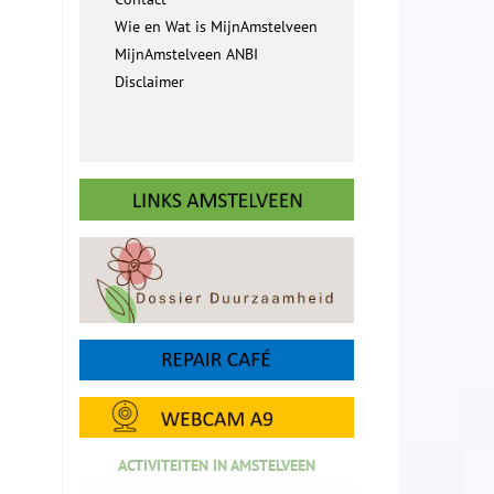
Wie en Wat is MijnAmstelveen
MijnAmstelveen ANBI
Disclaimer
ACTIVITEITEN IN AMSTELVEEN