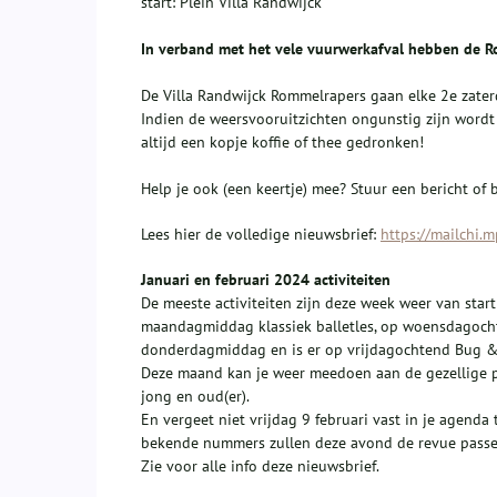
start: Plein Villa Randwijck
In verband met het vele vuurwerkafval hebben de 
De Villa Randwijck Rommelrapers gaan elke 2e zater
Indien de weersvooruitzichten ongunstig zijn wordt 
altijd een kopje koffie of thee gedronken!
Help je ook (een keertje) mee? Stuur een bericht of
Lees hier de volledige nieuwsbrief:
https://mailchi.
Januari en februari 2024 activiteiten
De meeste activiteiten zijn deze week weer van start
maandagmiddag klassiek balletles, op woensdagoc
donderdagmiddag en is er op vrijdagochtend Bug &
Deze maand kan je weer meedoen aan de gezellige pu
jong en oud(er).
En vergeet niet vrijdag 9 februari vast in je agenda 
bekende nummers zullen deze avond de revue passere
Zie voor alle info deze nieuwsbrief.