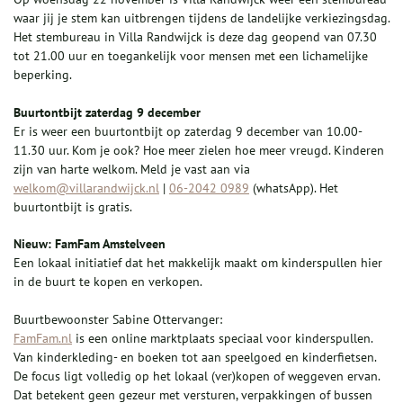
waar jij je stem kan uitbrengen tijdens de landelijke verkiezingsdag.
Het stembureau in Villa Randwijck is deze dag geopend van 07.30
tot 21.00 uur en toegankelijk voor mensen met een lichamelijke
beperking.
Buurtontbijt zaterdag 9 december
Er is weer een buurtontbijt op zaterdag 9 december van 10.00-
11.30 uur. Kom je ook? Hoe meer zielen hoe meer vreugd. Kinderen
zijn van harte welkom. Meld je vast aan via
welkom@villarandwijck.nl
|
06-2042 0989
(whatsApp). Het
buurtontbijt is gratis.
Nieuw: FamFam Amstelveen
Een lokaal initiatief dat het makkelijk maakt om kinderspullen hier
in de buurt te kopen en verkopen.
Buurtbewoonster Sabine Ottervanger:
FamFam.nl
is een online marktplaats speciaal voor kinderspullen.
Van kinderkleding- en boeken tot aan speelgoed en kinderfietsen.
De focus ligt volledig op het lokaal (ver)kopen of weggeven ervan.
Dat betekent geen gezeur met versturen, verpakkingen of bussen