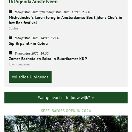
UitAgenda Amstelveen
t/m
8 augustus 2026
9 augustus 2026
12:00
-
23:00
Michelinchefs keren terug in Amsterdamse Bos tijdens Chefs in
het Bos festival
Sophie
8 augustus 2026
14:00
-
17:00
Sip & paint - in Cobra
8 augustus 2026
14:30
Zomer Bachata en Salsa in Buurtkamer KKP
Elwin Lindeman
Volledige UitAgenda
Wat gebeurt er in jouw wijk?
SPEELBADJES OPEN IN 2026