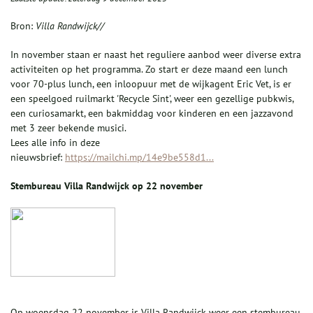
Bron:
Villa Randwijck//
In november staan er naast het reguliere aanbod weer diverse extra
activiteiten op het programma. Zo start er deze maand een lunch
voor 70-plus lunch, een inloopuur met de wijkagent Eric Vet, is er
een speelgoed ruilmarkt 'Recycle Sint', weer een gezellige pubkwis,
een curiosamarkt, een bakmiddag voor kinderen en een jazzavond
met 3 zeer bekende musici.
Lees alle info in deze
nieuwsbrief:
https://mailchi.mp/14e9be558d1...
Stembureau Villa Randwijck op 22 november
Op woensdag 22 november is Villa Randwijck weer een stembureau