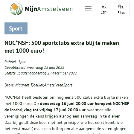
Toggle navigation
13°
Files
Sport
NOC*NSF: 500 sportclubs extra blij te maken
met 1000 euro!
Rubriek:
Sport
Gepubliceerd:
woensdag 15 juni 2022
Laatste update:
donderdag 29 december 2022
Bron:
Magreet Tjoelker,AmstelveenSport
NOC*NSF heeft besloten om nog eens 500 clubs extra blij te maken
met 1000 euro.
Op
donderdag 16 juni 20.00 uur
heropent NOC*NSF
de inschrijving tot
vrijdag 17 juni 20.00 uur
, waarmee alle
verenigingen de kans krijgen alsnog een aanvraag in te dienen.
Daarbij geldt deze keer niet het principe ‘wie het eerst komt, wie
het eerst maalt’, maar een loting om alle aangemelde verenigingen