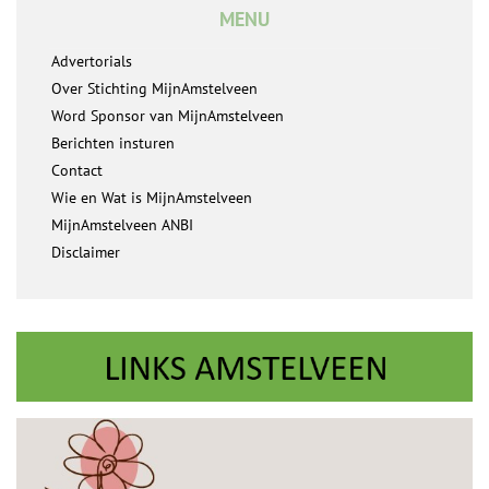
MENU
Advertorials
Over Stichting MijnAmstelveen
Word Sponsor van MijnAmstelveen
Berichten insturen
Contact
Wie en Wat is MijnAmstelveen
MijnAmstelveen ANBI
Disclaimer