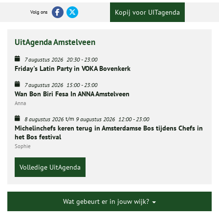
Kopij voor UITagenda
Volg ons
UitAgenda Amstelveen
7 augustus 2026
20:30
-
23:00
Friday's Latin Party in VOKA Bovenkerk
7 augustus 2026
15:00
-
23:00
Wan Bon Biri Fesa In ANNA Amstelveen
Anna
t/m
8 augustus 2026
9 augustus 2026
12:00
-
23:00
Michelinchefs keren terug in Amsterdamse Bos tijdens Chefs in
het Bos festival
Sophie
Volledige UitAgenda
Wat gebeurt er in jouw wijk?