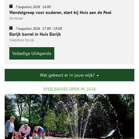
7 augustus 2026
14:00
Wandelgroep voor ouderen, start bij Huis aan de Poel
De Keizer
7 augustus 2026
17:00
-
19:00
Elsrijk borrel in Huis Elsrijk
Stadsdorp Elsrijk
Volledige UitAgenda
Wat gebeurt er in jouw wijk?
SPEELBADJES OPEN IN 2026