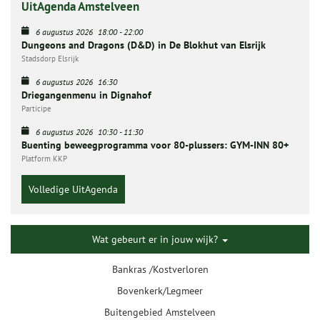
UitAgenda Amstelveen
6 augustus 2026
18:00
-
22:00
Dungeons and Dragons (D&D) in De Blokhut van Elsrijk
Stadsdorp Elsrijk
6 augustus 2026
16:30
Driegangenmenu in Dignahof
Participe
6 augustus 2026
10:30
-
11:30
Buenting beweegprogramma voor 80-plussers: GYM-INN 80+
Platform KKP
Volledige UitAgenda
Wat gebeurt er in jouw wijk?
Bankras /Kostverloren
Bovenkerk/Legmeer
Buitengebied Amstelveen