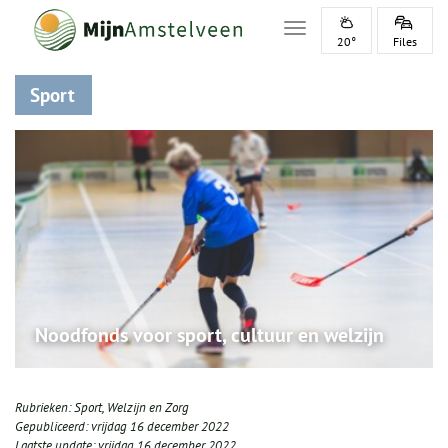
Toggle navigation
20°
Files
Sport
Noodfonds voor sport, cultuur en welzijn
Rubrieken:
Sport
,
Welzijn en Zorg
Gepubliceerd:
vrijdag 16 december 2022
Laatste update:
vrijdag 16 december 2022