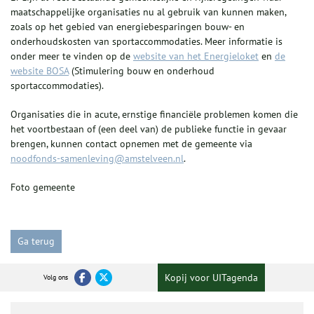
maatschappelijke organisaties nu al gebruik van kunnen maken,
zoals op het gebied van energiebesparingen bouw- en
onderhoudskosten van sportaccommodaties. Meer informatie is
onder meer te vinden op de
website van het Energieloket
en
de
website BOSA
(Stimulering bouw en onderhoud
sportaccommodaties).
Organisaties die in acute, ernstige financiële problemen komen die
het voortbestaan of (een deel van) de publieke functie in gevaar
brengen, kunnen contact opnemen met de gemeente via
noodfonds-samenleving@amstelveen.nl
.
Foto gemeente
Ga terug
Kopij voor UITagenda
Volg ons