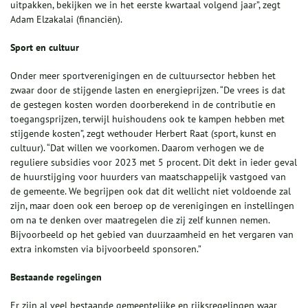
uitpakken, bekijken we in het eerste kwartaal volgend jaar”, zegt
Adam Elzakalai (financiën).
Sport en cultuur
Onder meer sportverenigingen en de cultuursector hebben het
zwaar door de stijgende lasten en energieprijzen. “De vrees is dat
de gestegen kosten worden doorberekend in de contributie en
toegangsprijzen, terwijl huishoudens ook te kampen hebben met
stijgende kosten”, zegt wethouder Herbert Raat (sport, kunst en
cultuur). “Dat willen we voorkomen. Daarom verhogen we de
reguliere subsidies voor 2023 met 5 procent. Dit dekt in ieder geval
de huurstijging voor huurders van maatschappelijk vastgoed van
de gemeente. We begrijpen ook dat dit wellicht niet voldoende zal
zijn, maar doen ook een beroep op de verenigingen en instellingen
om na te denken over maatregelen die zij zelf kunnen nemen.
Bijvoorbeeld op het gebied van duurzaamheid en het vergaren van
extra inkomsten via bijvoorbeeld sponsoren.”
Bestaande regelingen
Er zijn al veel bestaande gemeentelijke en rijksregelingen waar