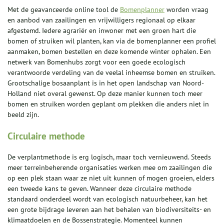
Met de geavanceerde online tool de
Bomenplanner
worden vraag
en aanbod van zaailingen en vrijwilligers regionaal op elkaar
afgestemd. Iedere agrariër en inwoner met een groen hart die
bomen of struiken wil planten, kan via de bomenplanner een profiel
aanmaken, bomen bestellen en deze komende winter ophalen. Een
netwerk van Bomenhubs zorgt voor een goede ecologisch
verantwoorde verdeling van de veelal inheemse bomen en struiken.
Grootschalige bosaanplant is in het open landschap van Noord-
Holland niet overal gewenst. Op deze manier kunnen toch meer
bomen en struiken worden geplant om plekken die anders niet in
beeld zijn.
Circulaire methode
De verplantmethode is erg logisch, maar toch vernieuwend. Steeds
meer terreinbeherende organisaties werken mee om zaailingen die
op een plek staan waar ze niet uit kunnen of mogen groeien, elders
een tweede kans te geven. Wanneer deze circulaire methode
standaard onderdeel wordt van ecologisch natuurbeheer, kan het
een grote bijdrage leveren aan het behalen van biodiversiteits- en
klimaatdoelen en de Bossenstrategie. Momenteel kunnen