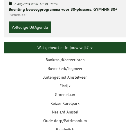
6 augustus 2026
10:30
-
11:30
Buenting beweegprogramma voor 80-plussers: GYM-INN 80+
Platform KKP
Volledige UitAgenda
Wat gebeurt er in jouw wijk?
Bankras /Kostverloren
Bovenkerk/Legmeer
Buitengebied Amstelveen
Elsrijk
Groenelaan
Keizer Karelpark
Nes a/d Amstel
Oude dorp/Patrimonium
Randwijck