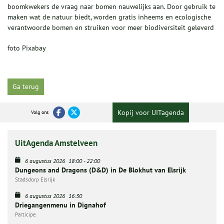
boomkwekers de vraag naar bomen nauwelijks aan. Door gebruik te
maken wat de natuur biedt, worden gratis inheems en ecologische
verantwoorde bomen en struiken voor meer biodiversiteit geleverd
foto Pixabay
Ga terug
Kopij voor UITagenda
Volg ons
UitAgenda Amstelveen
6 augustus 2026
18:00
-
22:00
Dungeons and Dragons (D&D) in De Blokhut van Elsrijk
Stadsdorp Elsrijk
6 augustus 2026
16:30
Driegangenmenu in Dignahof
Participe