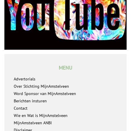
MENU
Advertorials
Over Stichting MijnAmstelveen
Word Sponsor van MijnAmstelveen
Berichten insturen
Contact
Wie en Wat is MijnAmstelveen
MijnAmstelveen ANBI
Disclaimer