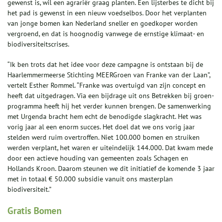
gewenst is, wil een agrariër graag planten. Een lijsterbes te dicht bij
het pad is gewenst in een nieuw voedselbos. Door het verplanten
van jonge bomen kan Nederland sneller en goedkoper worden
vergroend, en dat is hoognodig vanwege de ernstige klimaat- en
biodiversiteitscrises.
“Ik ben trots dat het idee voor deze campagne is ontstaan bij de
Haarlemmermeerse Stichting MEERGroen van Franke van der Laan”,
vertelt Esther Rommel. “Franke was overtuigd van zijn concept en
heeft dat uitgedragen. Via een bijdrage uit ons Betrekken bij groen-
programma heeft hij het verder kunnen brengen. De samenwerking
met Urgenda bracht hem echt de benodigde slagkracht. Het was
vorig jaar al een enorm succes. Het doel dat we ons vorig jaar
stelden werd ruim overtroffen. Niet 100.000 bomen en struiken
werden verplant, het waren er uiteindelijk 144.000. Dat kwam mede
door een actieve houding van gemeenten zoals Schagen en
Hollands Kroon. Daarom steunen we dit initiatief de komende 3 jaar
met in totaal € 50.000 subsidie vanuit ons masterplan
biodiversiteit.”
Gratis Bomen