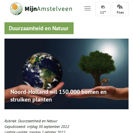
Toggle navigation
15°
Files
Duurzaamheid en Natuur
Noord-Holland wil 150.000 bomen en
struiken planten
Rubriek:
Duurzaamheid en Natuur
Gepubliceerd:
vrijdag 30 september 2022
Laatste update:
zondag 2 oktober 2022