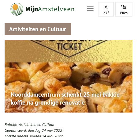
Toggle navigation
23°
Files
Activiteiten en Cultuur
Noorddamcentrum schenkt 25 mei bakkie
koffie na grondige renovatie
Rubriek:
Activiteiten en Cultuur
Gepubliceerd:
dinsdag 24 mei 2022
Laatste update:
vrijdag 24 juni 2022