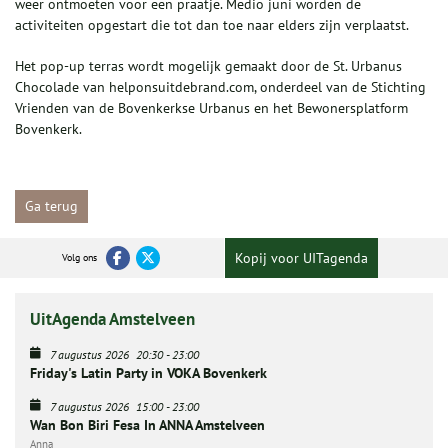
weer ontmoeten voor een praatje. Medio juni worden de
activiteiten opgestart die tot dan toe naar elders zijn verplaatst.
Het pop-up terras wordt mogelijk gemaakt door de St. Urbanus
Chocolade van helponsuitdebrand.com, onderdeel van de Stichting
Vrienden van de Bovenkerkse Urbanus en het Bewonersplatform
Bovenkerk.
Ga terug
Kopij voor UITagenda
Volg ons
UitAgenda Amstelveen
7 augustus 2026
20:30
-
23:00
Friday's Latin Party in VOKA Bovenkerk
7 augustus 2026
15:00
-
23:00
Wan Bon Biri Fesa In ANNA Amstelveen
Anna