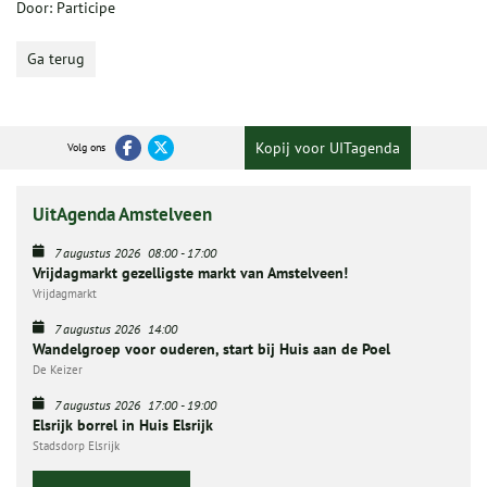
Door: Participe
Ga terug
Kopij voor UITagenda
Volg ons
UitAgenda Amstelveen
7 augustus 2026
08:00
-
17:00
Vrijdagmarkt gezelligste markt van Amstelveen!
Vrijdagmarkt
7 augustus 2026
14:00
Wandelgroep voor ouderen, start bij Huis aan de Poel
De Keizer
7 augustus 2026
17:00
-
19:00
Elsrijk borrel in Huis Elsrijk
Stadsdorp Elsrijk