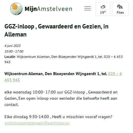
Toggle navigation
19°
Files
GGZ-inloop , Gewaardeerd en Gezien, in
Alleman
4 juni 2025
10:00
-
17:00
Locatie
: Wijkcentrum Alleman, Den Bloeyenden Wijngaerdt 1, tel. 020 – 6 453
945
Wijkcentrum Alleman, Den Bloeyenden Wijngaerdt 1, tel.
020 – 6
453 945
elke woensdag 10:00- 17:00 uur GGZ-inloop , Gewaardeerd en
Gezien, Een open inloop voor eenieder die behoefte heeft aan
contact.
Elke dinsdag 9:30-14:00 , Heeft u misschien vooraf vragen?
ggzinloopamstelveen@participe.nu