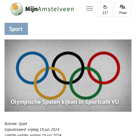
Toggle navigation
21°
Files
Sport
Olympische Spelen kijken in Sportcafé VU
Rubriek:
Sport
Gepubliceerd:
vrijdag 19 juli 2024
Laatste update:
vrijdag 19 juli 2024