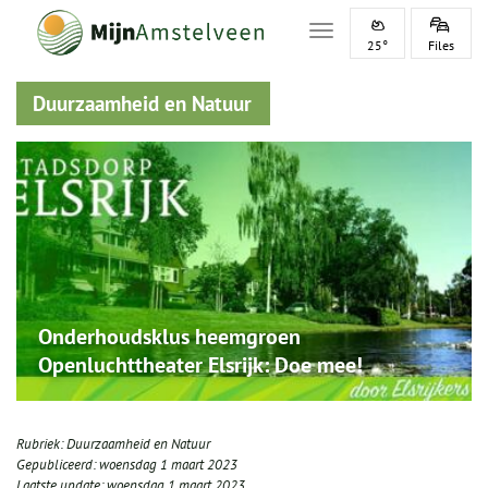
Toggle navigation
25°
Files
Duurzaamheid en Natuur
Onderhoudsklus heemgroen
Openluchttheater Elsrijk: Doe mee!
Rubriek:
Duurzaamheid en Natuur
Gepubliceerd:
woensdag 1 maart 2023
Laatste update:
woensdag 1 maart 2023