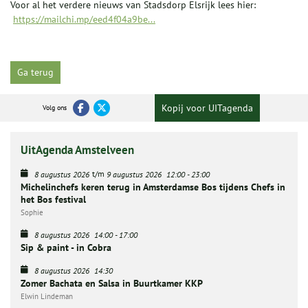
Voor al het verdere nieuws van Stadsdorp Elsrijk lees hier:
https://mailchi.mp/eed4f04a9be...
Ga terug
Kopij voor UITagenda
Volg ons
UitAgenda Amstelveen
t/m
8 augustus 2026
9 augustus 2026
12:00
-
23:00
Michelinchefs keren terug in Amsterdamse Bos tijdens Chefs in
het Bos festival
Sophie
8 augustus 2026
14:00
-
17:00
Sip & paint - in Cobra
8 augustus 2026
14:30
Zomer Bachata en Salsa in Buurtkamer KKP
Elwin Lindeman