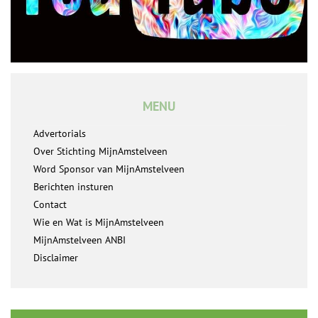
MENU
Advertorials
Over Stichting MijnAmstelveen
Word Sponsor van MijnAmstelveen
Berichten insturen
Contact
Wie en Wat is MijnAmstelveen
MijnAmstelveen ANBI
Disclaimer