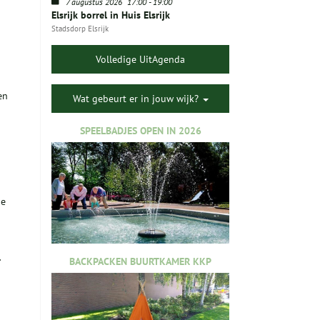
7 augustus 2026
17:00
-
19:00
Elsrijk borrel in Huis Elsrijk
Stadsdorp Elsrijk
Volledige UitAgenda
en
Wat gebeurt er in jouw wijk?
SPEELBADJES OPEN IN 2026
de
r
BACKPACKEN BUURTKAMER KKP