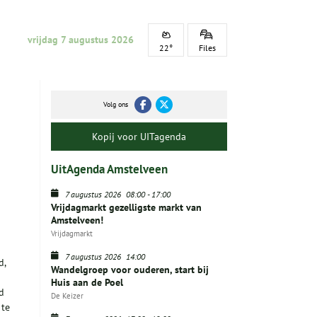
vrijdag 7 augustus 2026
22°
Files
Volg ons
Kopij voor UITagenda
UitAgenda Amstelveen
7 augustus 2026
08:00
-
17:00
Vrijdagmarkt gezelligste markt van
Amstelveen!
Vrijdagmarkt
7 augustus 2026
14:00
d,
Wandelgroep voor ouderen, start bij
Huis aan de Poel
d
De Keizer
 te