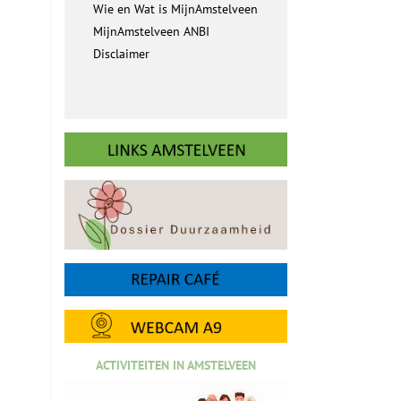
Wie en Wat is MijnAmstelveen
MijnAmstelveen ANBI
Disclaimer
ACTIVITEITEN IN AMSTELVEEN