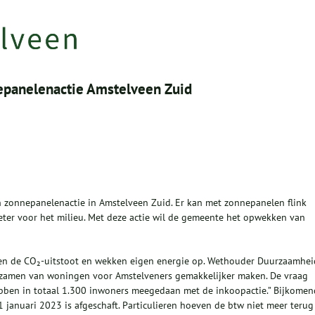
epanelenactie Amstelveen Zuid
zonnepanelenactie in Amstelveen Zuid. Er kan met zonnepanelen flink
ter voor het milieu. Met deze actie wil de gemeente het opwekken van
en de CO₂-uitstoot en wekken eigen energie op. Wethouder Duurzaamhei
urzamen van woningen voor Amstelveners gemakkelijker maken. De vraag
ebben in totaal 1.300 inwoners meegedaan met de inkoopactie.” Bijkomen
 januari 2023 is afgeschaft. Particulieren hoeven de btw niet meer terug