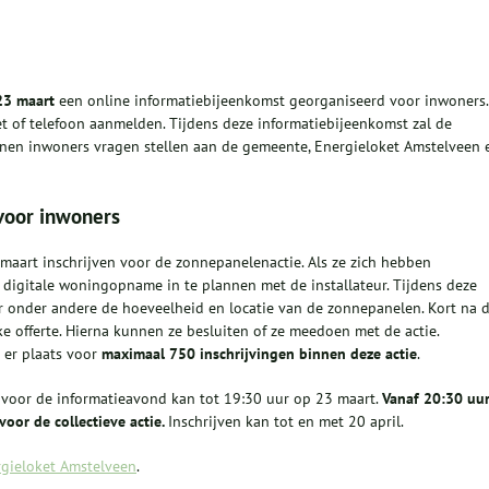
23 maart
een online informatiebijeenkomst georganiseerd voor inwoners.
t of telefoon aanmelden. Tijdens deze informatiebijeenkomst zal de
nen inwoners vragen stellen aan de gemeente, Energieloket Amstelveen 
 voor inwoners
aart inschrijven voor de zonnepanelenactie. Als ze zich hebben
digitale woningopname in te plannen met de installateur. Tijdens deze
r onder andere de hoeveelheid en locatie van de zonnepanelen. Kort na 
offerte. Hierna kunnen ze besluiten of ze meedoen met de actie.
 er plaats voor
maximaal 750 inschrijvingen binnen deze actie
.
voor de informatieavond kan tot 19:30 uur op 23 maart.
Vanaf 20:30 uu
oor de collectieve actie.
Inschrijven kan tot en met 20 april.
gieloket Amstelveen
.