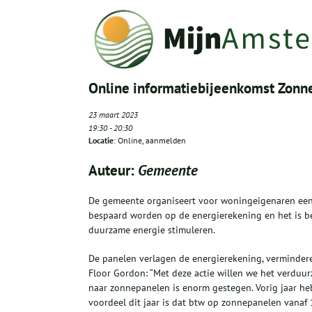
Online informatiebijeenkomst Zonn
23 maart 2023
19:30
-
20:30
Locatie
: Online, aanmelden
Auteur:
Gemeente
De gemeente organiseert voor woningeigenaren een 
bespaard worden op de energierekening en het is be
duurzame energie stimuleren.
De panelen verlagen de energierekening, verminder
Floor Gordon: “Met deze actie willen we het verdu
naar zonnepanelen is enorm gestegen. Vorig jaar h
voordeel dit jaar is dat btw op zonnepanelen vanaf 1