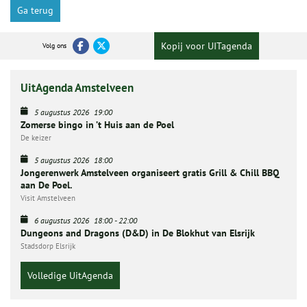
Ga terug
Kopij voor UITagenda
Volg ons
UitAgenda Amstelveen
5 augustus 2026
19:00
Zomerse bingo in ’t Huis aan de Poel
De keizer
5 augustus 2026
18:00
Jongerenwerk Amstelveen organiseert gratis Grill & Chill BBQ
aan De Poel.
Visit Amstelveen
6 augustus 2026
18:00
-
22:00
Dungeons and Dragons (D&D) in De Blokhut van Elsrijk
Stadsdorp Elsrijk
Volledige UitAgenda