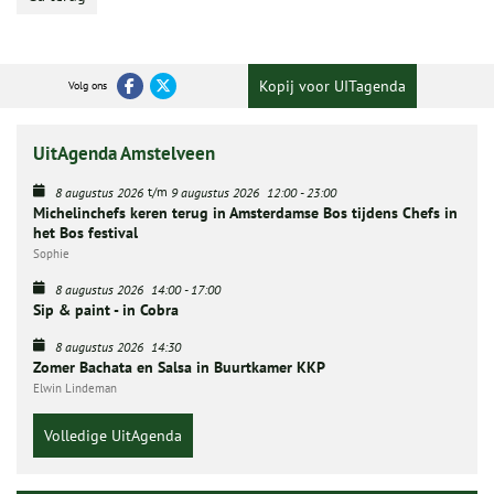
Kopij voor UITagenda
Volg ons
UitAgenda Amstelveen
t/m
8 augustus 2026
9 augustus 2026
12:00
-
23:00
Michelinchefs keren terug in Amsterdamse Bos tijdens Chefs in
het Bos festival
Sophie
8 augustus 2026
14:00
-
17:00
Sip & paint - in Cobra
8 augustus 2026
14:30
Zomer Bachata en Salsa in Buurtkamer KKP
Elwin Lindeman
Volledige UitAgenda