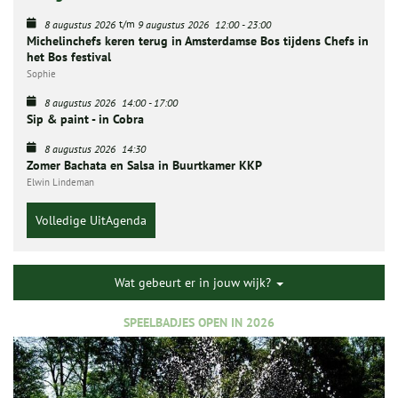
t/m
8 augustus 2026
9 augustus 2026
12:00
-
23:00
Michelinchefs keren terug in Amsterdamse Bos tijdens Chefs in
het Bos festival
Sophie
8 augustus 2026
14:00
-
17:00
Sip & paint - in Cobra
8 augustus 2026
14:30
Zomer Bachata en Salsa in Buurtkamer KKP
Elwin Lindeman
Volledige UitAgenda
Wat gebeurt er in jouw wijk?
SPEELBADJES OPEN IN 2026