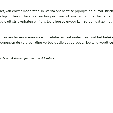
liet, kan erover meepraten. In
All You See
heeft ze pijnlijke en humoristisc
ijvoorbeeld, die al 27 jaar lang een ‘nieuwkomer’ is; Sophia, die net is
ie uit stripverhalen en films leert hoe ze ervoor kan zorgen dat ze niet
sprekken tussen scènes waarin Padidar visueel onderzoekt wat het betek
orpen, en de vervreemding verbeeldt die dat oproept. Hoe lang wordt e
 de IDFA Award for Best First Feature