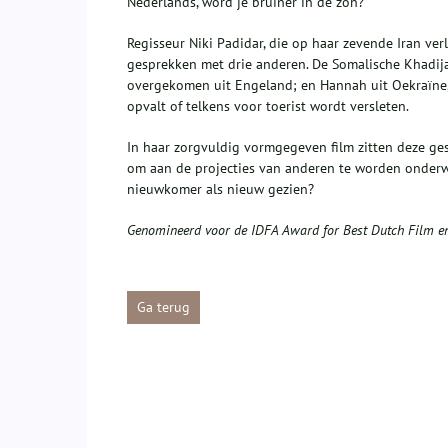
Nederlands, word je bruiner in de zon?
Regisseur Niki Padidar, die op haar zevende Iran ver
gesprekken met drie anderen. De Somalische Khadija b
overgekomen uit Engeland; en Hannah uit Oekraïne, d
opvalt of telkens voor toerist wordt versleten.
In haar zorgvuldig vormgegeven film zitten deze ge
om aan de projecties van anderen te worden onderw
nieuwkomer als nieuw gezien?
Genomineerd voor de IDFA Award for Best Dutch Film en
Ga terug