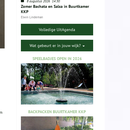
8 augustus 2026
14:30
Zomer Bachata en Salsa in Buurtkamer
KKP
Elwin Lindeman
Volledige UitAgenda
Wat gebeurt er in jouw wijk?
SPEELBADJES OPEN IN 2026
BACKPACKEN BUURTKAMER KKP
lm