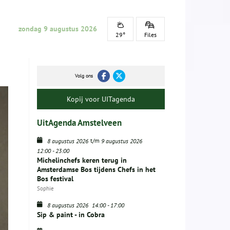
zondag 9 augustus 2026
29°
Files
Volg ons
Kopij voor UITagenda
UitAgenda Amstelveen
t/m
8 augustus 2026
9 augustus 2026
12:00
-
23:00
Michelinchefs keren terug in
Amsterdamse Bos tijdens Chefs in het
Bos festival
Sophie
8 augustus 2026
14:00
-
17:00
Sip & paint - in Cobra