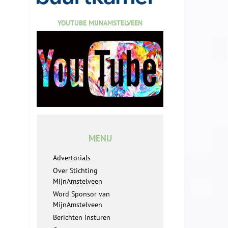
YOUTUBE MIJNAMSTELVEEN
MENU
Advertorials
Over Stichting
MijnAmstelveen
Word Sponsor van
MijnAmstelveen
Berichten insturen