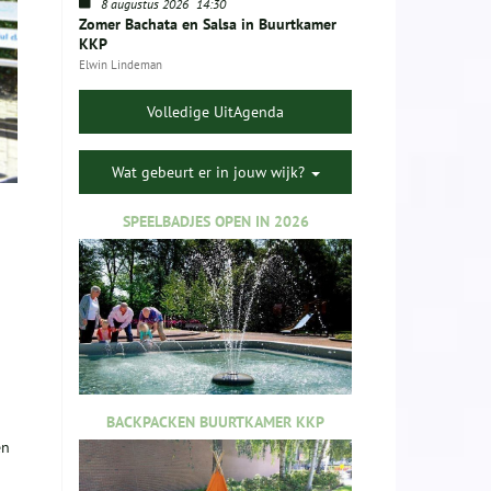
8 augustus 2026
14:30
Zomer Bachata en Salsa in Buurtkamer
KKP
Elwin Lindeman
Volledige UitAgenda
Wat gebeurt er in jouw wijk?
SPEELBADJES OPEN IN 2026
BACKPACKEN BUURTKAMER KKP
en