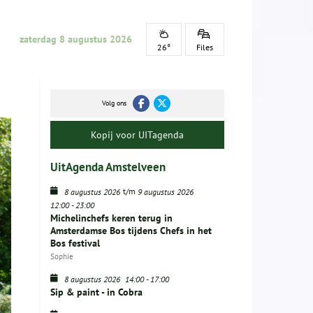
zaterdag 8 augustus 2026
26°
Files
Volg ons
Kopij voor UITagenda
UitAgenda Amstelveen
t/m
8 augustus 2026
9 augustus 2026
12:00
-
23:00
Michelinchefs keren terug in
Amsterdamse Bos tijdens Chefs in het
Bos festival
Sophie
8 augustus 2026
14:00
-
17:00
Sip & paint - in Cobra