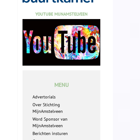
YOUTUBE MIJNAMSTELVEEN
MENU
Advertorials
Over Stichting
MijnAmstelveen
Word Sponsor van
MijnAmstelveen
Berichten insturen