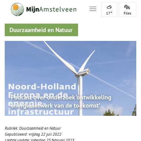
Toggle navigation
17°
Files
Duurzaamheid en Natuur
Podcast over onderzoek ‘ontwikkeling
energienetwerk van de toekomst’
Rubriek:
Duurzaamheid en Natuur
Gepubliceerd:
vrijdag 22 juli 2022
Laatste update:
zaterdag 25 februari 2023