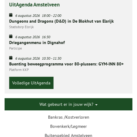
UitAgenda Amstelveen
6 augustus 2026
18:00
-
22:00
Dungeons and Dragons (D&D) in De Blokhut van Elsrijk
Stadsdorp Elsrijk
6 augustus 2026
16:30
Driegangenmenu in Dignahof
Participe
6 augustus 2026
10:30
-
11:30
Buenting beweegprogramma voor 80-plussers: GYM-INN 80+
Platform KKP
Volledige UitAgenda
Wat gebeurt er in jouw wijk?
Bankras /Kostverloren
Bovenkerk/Legmeer
Buitengebied Amstelveen