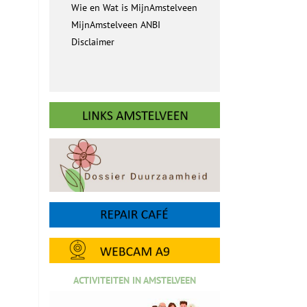
Wie en Wat is MijnAmstelveen
MijnAmstelveen ANBI
Disclaimer
ACTIVITEITEN IN AMSTELVEEN