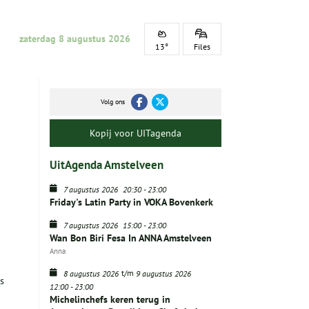
zaterdag 8 augustus 2026
13°
Files
Volg ons
Kopij voor UITagenda
UitAgenda Amstelveen
7 augustus 2026
20:30
-
23:00
Friday's Latin Party in VOKA Bovenkerk
7 augustus 2026
15:00
-
23:00
Wan Bon Biri Fesa In ANNA Amstelveen
Anna
t/m
8 augustus 2026
9 augustus 2026
s
12:00
-
23:00
Michelinchefs keren terug in