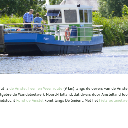
uut is
de Amstel Heen en Weer route
(9 km) langs de oevers van de Amste
uitgebreide Wandelnetwerk Noord-Holland, dat dwars door Amstelland loo
fietstocht
Rond de Amstel
komt langs De Smient. Met het
Fietsroutenetwe