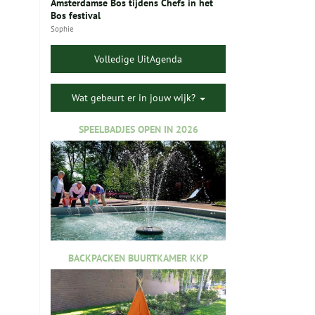
Amsterdamse Bos tijdens Chefs in het
Bos festival
Sophie
Volledige UitAgenda
Wat gebeurt er in jouw wijk?
SPEELBADJES OPEN IN 2026
BACKPACKEN BUURTKAMER KKP