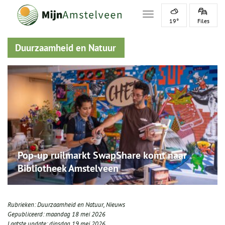
Toggle navigation
19°
Files
Duurzaamheid en Natuur
Pop‑up ruilmarkt SwapShare komt naar
Bibliotheek Amstelveen
Rubrieken:
Duurzaamheid en Natuur
,
Nieuws
Gepubliceerd:
maandag 18 mei 2026
Laatste update:
dinsdag 19 mei 2026