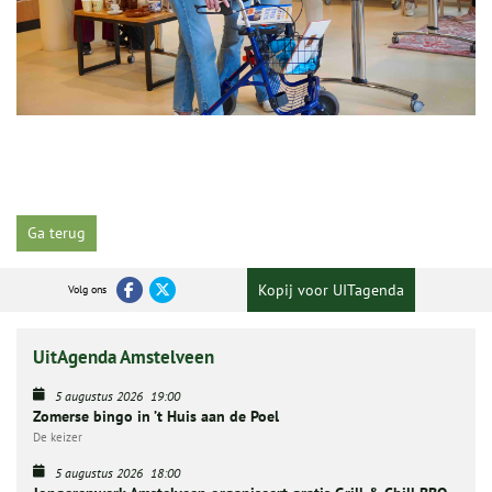
Ga terug
Kopij voor UITagenda
Volg ons
UitAgenda Amstelveen
5 augustus 2026
19:00
Zomerse bingo in ’t Huis aan de Poel
De keizer
5 augustus 2026
18:00