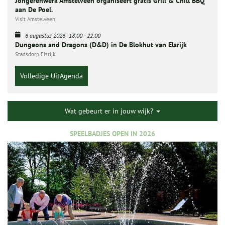
Jongerenwerk Amstelveen organiseert gratis Grill & Chill BBQ
aan De Poel.
Visit Amstelveen
6 augustus 2026
18:00
-
22:00
Dungeons and Dragons (D&D) in De Blokhut van Elsrijk
Stadsdorp Elsrijk
Volledige UitAgenda
Wat gebeurt er in jouw wijk?
SPEELBADJES OPEN IN 2026