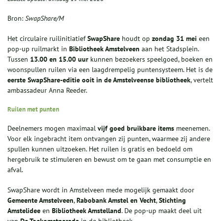
Bron:
SwapShare/M
Het circulaire ruilinitiatief
SwapShare
houdt op
zondag 31 mei
een
pop‑up ruilmarkt in
Bibliotheek Amstelveen
aan het Stadsplein.
Tussen
13.00 en 15.00 uur
kunnen bezoekers speelgoed, boeken en
woonspullen ruilen via een laagdrempelig puntensysteem. Het is de
eerste SwapShare‑editie ooit in de Amstelveense bibliotheek
, vertelt
ambassadeur Anna Reeder.
Ruilen met punten
Deelnemers mogen maximaal
vijf goed bruikbare items
meenemen.
Voor elk ingebracht item ontvangen zij punten, waarmee zij andere
spullen kunnen uitzoeken. Het ruilen is gratis en bedoeld om
hergebruik te stimuleren en bewust om te gaan met consumptie en
afval.
SwapShare wordt in Amstelveen mede mogelijk gemaakt door
Gemeente Amstelveen
,
Rabobank Amstel en Vecht
,
Stichting
Amstelidee
en
Bibliotheek Amstelland
. De pop‑up maakt deel uit