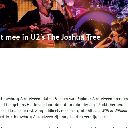
t mee in U2’s The Joshua Tree
n Schouwburg Amstelveen! Ruim 25 leden van Popkoor Amstelveen brengen
and ten gehore. Het lokale koor doet dit op donderdag 12 oktober onder
en klassiek orkest. Zing luidkeels mee met grote hits als
With or Without
cert in Schouwburg Amstelveen zijn nog kaarten verkrijgbaar.