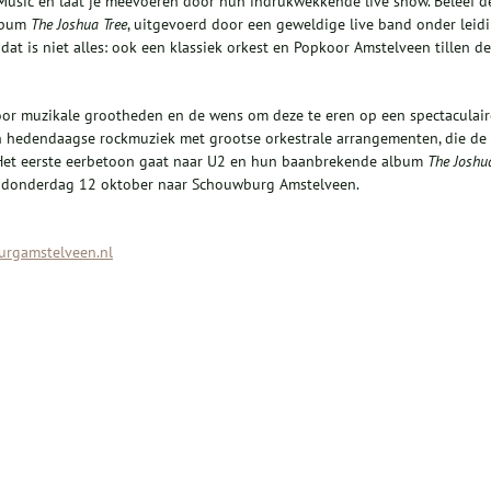
 Music en laat je meevoeren door hun indrukwekkende live show. Beleef d
album
The Joshua Tree
, uitgevoerd door een geweldige live band onder leid
at is niet alles: ook een klassiek orkest en Popkoor Amstelveen tillen de
voor muzikale grootheden en de wens om deze te eren op een spectaculair
an hedendaagse rockmuziek met grootse orkestrale arrangementen, die de
. Het eerste eerbetoon gaat naar U2 en hun baanbrekende album
The Joshu
op donderdag 12 oktober naar Schouwburg Amstelveen.
rgamstelveen.nl