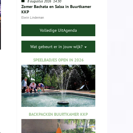
8 augustus 2026
14:30
Zomer Bachata en Salsa in Buurtkamer
KKP
Elwin Lindeman
Volledige UitAgenda
Wat gebeurt er in jouw wijk?
SPEELBADJES OPEN IN 2026
BACKPACKEN BUURTKAMER KKP