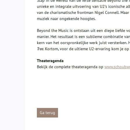
Stap in de wereld van de Ierse sensatie Beyond the
unieke en integrale uitvoering van U2's iconische 
van de charismatische frontman Nigel Connell. Maar d
muziek naar ongekende hoogtes.
Beyond the Music is ontstaan uit een diepe liefde 
manier. Het resultaat is een sublieme combinatie v
kern van het oorspronkelijke werk juist versterken
Tree
. Kortom, voor de ultieme U2-ervaring kom je 
Theateragenda
Bekijk de complete theateragenda op
www.schoubwu
Ga terug