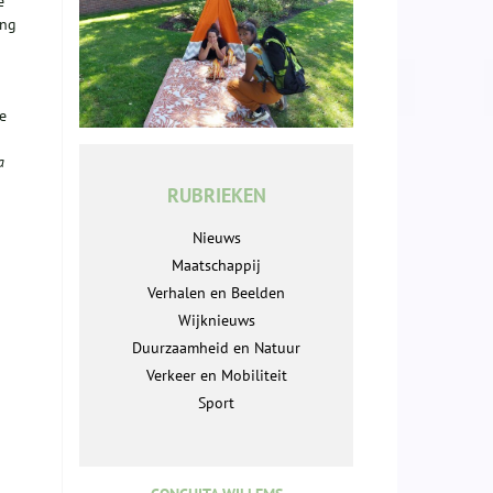
e
ing
e
a
RUBRIEKEN
Nieuws
Maatschappij
Verhalen en Beelden
Wijknieuws
Duurzaamheid en Natuur
Verkeer en Mobiliteit
Sport