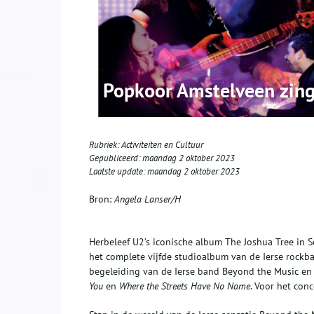
Popkoor Amstelveen zing
Rubriek:
Activiteiten en Cultuur
Gepubliceerd:
maandag 2 oktober 2023
Laatste update:
maandag 2 oktober 2023
Bron:
Angela Lanser/H
Herbeleef U2’s iconische album The Joshua Tree i
het complete vijfde studioalbum van de Ierse rockb
begeleiding van
de Ierse band Beyond the Music en e
You
en
Where the Streets Have No Name
. Voor het con