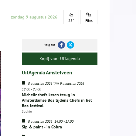
zondag 9 augustus 2026
28°
Files
Volg ons
Kopij voor UITagenda
UitAgenda Amstelveen
t/m
8 augustus 2026
9 augustus 2026
12:00
-
23:00
Michelinchefs keren terug in
Amsterdamse Bos tijdens Chefs in het
Bos festival
Sophie
8 augustus 2026
14:00
-
17:00
Sip & paint - in Cobra