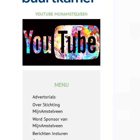
YOUTUBE MIJNAMSTELVEEN
MENU
Advertorials
Over Stichting
MijnAmstelveen
Word Sponsor van
MijnAmstelveen
Berichten insturen