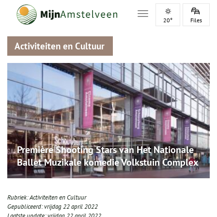
Toggle navigation
20°
Files
Activiteiten en Cultuur
Première Shooting Stars van Het Nationale
Ballet Muzikale komedie Volkstuin Complex
Rubriek:
Activiteiten en Cultuur
Gepubliceerd:
vrijdag 22 april 2022
Laatste update:
vrijdag 22 april 2022