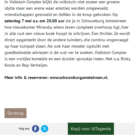
In
Volkstuin Complex
blijkt de volkstuin niet zozeer een groene
idylle maar een arena waar emoties worden omgewoeld,
vriendschappen gesnoeid en liefdes in de knop gebroken. Op
zaterdag 7 mei a.s. om 20.00 uur
zie je in Schouwburg Amstelveen
hoe nieuwkomer Miranda, wiens leven compleet overhoop ligt, hier
in alle rust een nieuw boek hoopt te schrijven. Een thriller. Ze wordt
direct opgemerkt door de andere tuinders, die continu ongevraagd
op haar tuinpad staan. Als ook haar moeder opduikt met
goedbedoelde adviezen is de rust ver te zoeken.
Volkstuin Complex
is een vrolijke komedie en een duister sprookje ineen. Met o.a. Ricky
Koole en Rop Verheijen.
Meer info & reserveren: www.schouwburgamstelveen.nl.
Ga terug
Kopij voor UITagenda
Volg ons