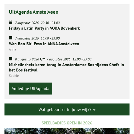
UitAgenda Amstelveen
7 augustus 2026
20:30
-
23:00
Friday's Latin Party in VOKA Bovenkerk
7 augustus 2026
15:00
-
23:00
Wan Bon Biri Fesa In ANNA Amstelveen
Anna
t/m
8 augustus 2026
9 augustus 2026
12:00
-
23:00
Michelinchefs keren terug in Amsterdamse Bos tijdens Chefs in
het Bos festival
Sophie
Volledige UitAgenda
Wat gebeurt er in jouw wijk?
SPEELBADJES OPEN IN 2026