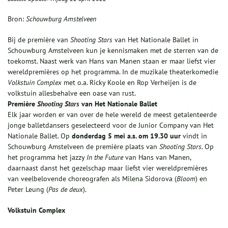
Bron:
Schouwburg Amstelveen
Bij de première van
Shooting Stars
van Het Nationale Ballet in
Schouwburg Amstelveen kun je kennismaken met de sterren van de
toekomst. Naast werk van Hans van Manen staan er maar liefst vier
wereldpremières op het programma. In de muzikale theaterkomedie
Volkstuin Complex
met o.a. Ricky Koole en Rop Verheijen is de
volkstuin allesbehalve een oase van rust.
Première
Shooting Stars
van Het Nationale Ballet
Elk jaar worden er van over de hele wereld de meest getalenteerde
jonge balletdansers geselecteerd voor de Junior Company van Het
Nationale Ballet. Op
donderdag 5 mei a.s. om 19.30 uur
vindt in
Schouwburg Amstelveen de première plaats van
Shooting Stars.
Op
het programma het jazzy
In the Future
van Hans van Manen,
daarnaast danst het gezelschap maar liefst vier wereldpremières
van veelbelovende choreografen als Milena Sidorova (
Bloom
) en
Peter Leung (
Pas de deux
).
Volkstuin Complex