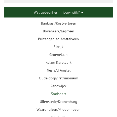
Wat gebeurt er in jouw wijk?
Bankras /Kostverloren
Bovenkerk/Legmeer
Buitengebied Amstelveen
Elsrijk
Groenelaan
Keizer Karelpark
Nes a/d Amstel
Oude dorp/Patrimonium
Randwijck
Stadshart
Uilenstede/Kronenburg
Waardhuizen/Middenhoven