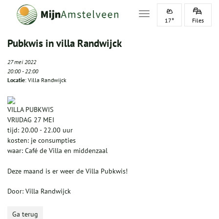
Toggle navigation
17°
Files
Pubkwis in villa Randwijck
27 mei 2022
20:00
-
22:00
Locatie
: Villa Randwijck
VILLA PUBKWIS
VRIJDAG 27 MEI
tijd:
20.00 - 22.00
uur
kosten: je consumpties
waar: Café de Villa en middenzaal
Deze maand is er weer de Villa Pubkwis!
Door: Villa Randwijck
Ga terug