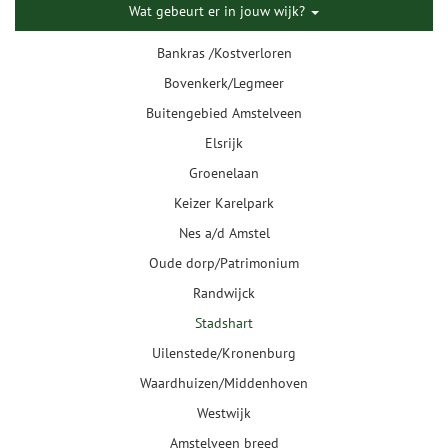
Wat gebeurt er in jouw wijk?
Bankras /Kostverloren
Bovenkerk/Legmeer
Buitengebied Amstelveen
Elsrijk
Groenelaan
Keizer Karelpark
Nes a/d Amstel
Oude dorp/Patrimonium
Randwijck
Stadshart
Uilenstede/Kronenburg
Waardhuizen/Middenhoven
Westwijk
Amstelveen breed