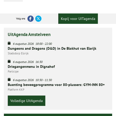
Kopij voor UITagenda
Volg ons
UitAgenda Amstelveen
6 augustus 2026
18:00
-
22:00
Dungeons and Dragons (D&D) in De Blokhut van Elsrijk
Stadsdorp Elsrijk
6 augustus 2026
16:30
Driegangenmenu in Dignahof
Participe
6 augustus 2026
10:30
-
11:30
Buenting beweegprogramma voor 80-plussers: GYM-INN 80+
Platform KKP
Volledige UitAgenda