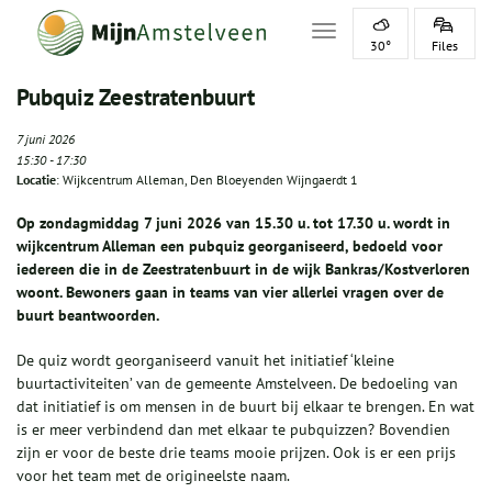
Toggle navigation
30°
Files
Pubquiz Zeestratenbuurt
7 juni 2026
15:30
-
17:30
Locatie
: Wijkcentrum Alleman, Den Bloeyenden Wijngaerdt 1
Op zondagmiddag 7 juni 2026 van 15.30 u. tot 17.30 u. wordt in
wijkcentrum Alleman een pubquiz georganiseerd, bedoeld voor
iedereen die in de Zeestratenbuurt in de wijk Bankras/Kostverloren
woont. Bewoners gaan in teams van vier allerlei vragen over de
buurt beantwoorden.
De quiz wordt georganiseerd vanuit het initiatief ‘kleine
buurtactiviteiten’ van de gemeente Amstelveen. De bedoeling van
dat initiatief is om mensen in de buurt bij elkaar te brengen. En wat
is er meer verbindend dan met elkaar te pubquizzen? Bovendien
zijn er voor de beste drie teams mooie prijzen. Ook is er een prijs
voor het team met de origineelste naam.