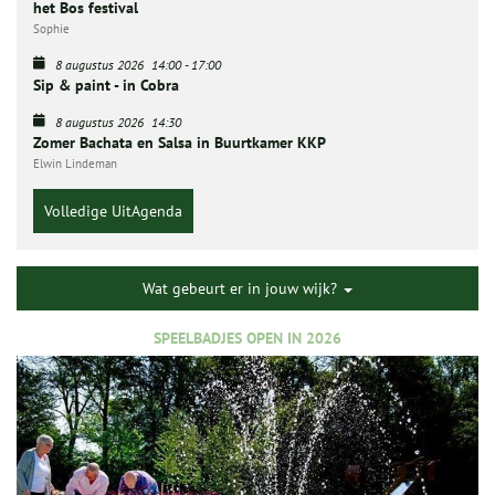
het Bos festival
Sophie
8 augustus 2026
14:00
-
17:00
Sip & paint - in Cobra
8 augustus 2026
14:30
Zomer Bachata en Salsa in Buurtkamer KKP
Elwin Lindeman
Volledige UitAgenda
Wat gebeurt er in jouw wijk?
SPEELBADJES OPEN IN 2026