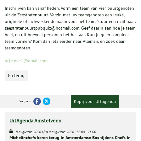
Inschrijven kan vanaf heden. Vorm een team van vier buurtgenoten
uit de Zeestratenbuurt. Verzin met uw teamgenoten een leuke,
originele of lachwekkende naam voor het team. Stuur een mail naar:
zeestratenbuurtpubquiz@hotmail.com. Geef daarin aan hoe je team
heet, en uit hoeveel personen het bestaat. Kun je geen compleet
team vormen? Kom dan iets eerder naar Alleman, en zoek daar
teamgenoten.
pcjstove1@gmail.com
Ga terug
Kopij voor UITagenda
Volg ons
UitAgenda Amstelveen
t/m
8 augustus 2026
9 augustus 2026
12:00
-
23:00
Michelinchefs keren terug in Amsterdamse Bos tijdens Chefs in