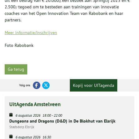
uit een bedrag van € 20.000,-, een bezoek aan Springtij 2023 en €
2.500,- tegoed om te besteden aan trainingen van innovatie
coaches van het Open Innovation Team van Rabobank en haar
partners.
Meer informatie/Inschrijven
Foto Rabobank
Ga terug
Kopij voor UITagenda
Volg ons
UitAgenda Amstelveen
6 augustus 2026
18:00
-
22:00
Dungeons and Dragons (D&D) in De Blokhut van Elsrijk
Stadsdorp Elsrijk
6 augustus 2026
16:30