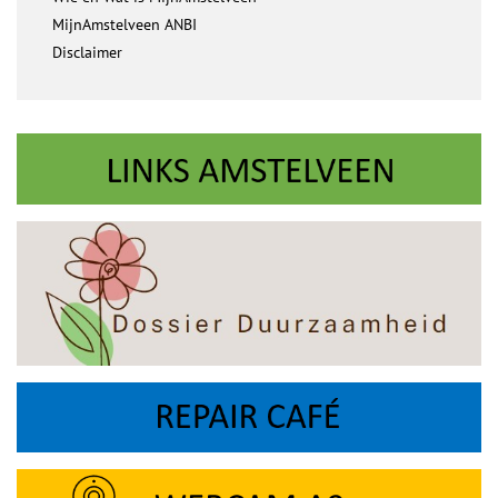
MijnAmstelveen ANBI
Disclaimer