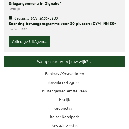
Driegangenmenu in Dignahof
Participe
6 augustus 2026
10:30
-
11:30
Buenting beweegprogramma voor 80-plussers: GYM-INN 80+
Platform KKP
Volledige UitAgenda
Wat gebeurt er in jouw wijk?
Bankras /Kostverloren
Bovenkerk/Legmeer
Buitengebied Amstelveen
Elsrijk
Groenelaan
Keizer Karelpark
Nes a/d Amstel