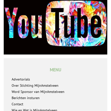
MENU
Advertorials
Over Stichting MijnAmstelveen
Word Sponsor van MijnAmstelveen
Berichten insturen
Contact
Wie en Wat is MijnAmstelveen