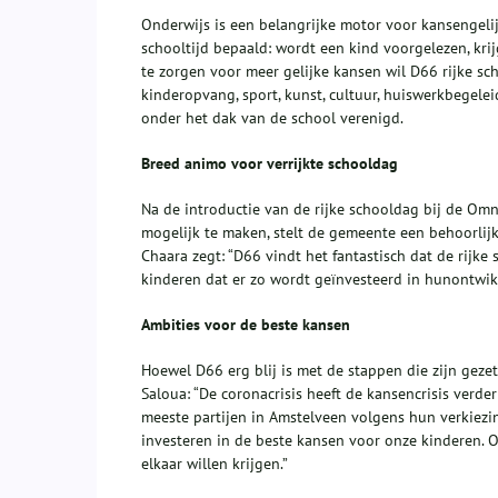
Onderwijs is een belangrijke motor voor kansengelij
schooltijd bepaald: wordt een kind voorgelezen, krij
te zorgen voor meer gelijke kansen wil D66 rijke s
kinderopvang, sport, kunst, cultuur, huiswerkbegele
onder het dak van de school verenigd.
Breed animo voor verrijkte schooldag
Na de introductie van de rijke schooldag bij de Omn
mogelijk te maken, stelt de gemeente een behoorlijk
Chaara zegt: “D66 vindt het fantastisch dat de rijk
kinderen dat er zo wordt geïnvesteerd in hunontwi
Ambities voor de beste kansen
Hoewel D66 erg blij is met de stappen die zijn gez
Saloua: “De coronacrisis heeft de kansencrisis verd
meeste partijen in Amstelveen volgens hun verkiezi
investeren in de beste kansen voor onze kinderen.
elkaar willen krijgen.”