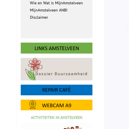
Wie en Wat is MijnAmstelveen
MijnAmstelveen ANBI
Disclaimer
ACTIVITEITEN IN AMSTELVEEN