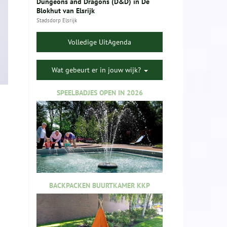
Dungeons and Dragons (D&D) in De
Blokhut van Elsrijk
Stadsdorp Elsrijk
Volledige UitAgenda
Wat gebeurt er in jouw wijk?
SPEELBADJES OPEN IN 2026
n
BACKPACKEN BUURTKAMER KKP