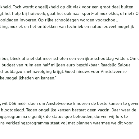
kheid. Toch wordt ongelijkheid op dit vlak voor een groot deel buiten
gt het hulp bij huiswerk, gaat het ook naar sport- of muziekles, of niet? 
chooldagen invoeren. Op rijke schooldagen worden voorschool,
iding, muziek en het ontdekken van techniek en natuur zoveel mogelijk
ibus, bleek al snel dat meer scholen een verrijkte schooldag wilden. Om d
 budget van ruim een half miljoen euro beschikbaar. Raadslid Saloua
e schooldagzo snel navolging krijgt. Goed nieuws voor Amstelveense
kkelmogelijkheden en kansen.”
et, wil D66 méér doen om Amstelveense kinderen de beste kansen te geven
er blootgelegd. Tegen ongelijke kansen bestaat geen vaccin. Daar waar de
ngsprogramma eigenlijk de status quo behouden, durven wij fors te
 Ons verkiezingsprogramma staat vol met plannen waarmee we dit voor