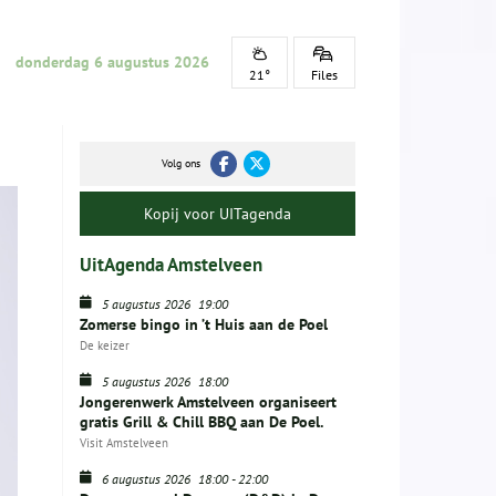
donderdag 6 augustus 2026
21°
Files
Volg ons
Kopij voor UITagenda
UitAgenda Amstelveen
5 augustus 2026
19:00
Zomerse bingo in ’t Huis aan de Poel
De keizer
5 augustus 2026
18:00
Jongerenwerk Amstelveen organiseert
gratis Grill & Chill BBQ aan De Poel.
Visit Amstelveen
6 augustus 2026
18:00
-
22:00