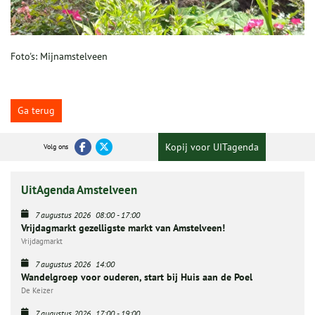
Foto's: Mijnamstelveen
Ga terug
Kopij voor UITagenda
Volg ons
UitAgenda Amstelveen
7 augustus 2026
08:00
-
17:00
Vrijdagmarkt gezelligste markt van Amstelveen!
Vrijdagmarkt
7 augustus 2026
14:00
Wandelgroep voor ouderen, start bij Huis aan de Poel
De Keizer
7 augustus 2026
17:00
-
19:00