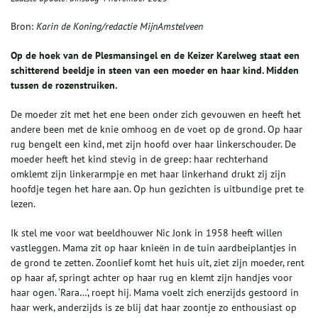
Bron:
Karin de Koning/redactie MijnAmstelveen
Op de hoek van de Plesmansingel en de Keizer Karelweg staat een
schitterend beeldje in steen van een moeder en haar kind. Midden
tussen de rozenstruiken.
De moeder zit met het ene been onder zich gevouwen en heeft het
andere been met de knie omhoog en de voet op de grond. Op haar
rug bengelt een kind, met zijn hoofd over haar linkerschouder. De
moeder heeft het kind stevig in de greep: haar rechterhand
omklemt zijn linkerarmpje en met haar linkerhand drukt zij zijn
hoofdje tegen het hare aan. Op hun gezichten is uitbundige pret te
lezen.
Ik stel me voor wat beeldhouwer Nic Jonk in 1958 heeft willen
vastleggen. Mama zit op haar knieën in de tuin aardbeiplantjes in
de grond te zetten. Zoonlief komt het huis uit, ziet zijn moeder, rent
op haar af, springt achter op haar rug en klemt zijn handjes voor
haar ogen. ‘Rara…’, roept hij. Mama voelt zich enerzijds gestoord in
haar werk, anderzijds is ze blij dat haar zoontje zo enthousiast op