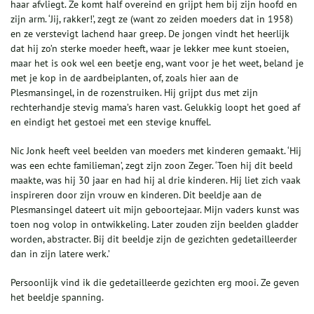
haar afvliegt. Ze komt half overeind en grijpt hem bij zijn hoofd en
zijn arm. ‘Jij, rakker!’, zegt ze (want zo zeiden moeders dat in 1958)
en ze verstevigt lachend haar greep. De jongen vindt het heerlijk
dat hij zo’n sterke moeder heeft, waar je lekker mee kunt stoeien,
maar het is ook wel een beetje eng, want voor je het weet, beland je
met je kop in de aardbeiplanten, of, zoals hier aan de
Plesmansingel, in de rozenstruiken. Hij grijpt dus met zijn
rechterhandje stevig mama’s haren vast. Gelukkig loopt het goed af
en eindigt het gestoei met een stevige knuffel.
Nic Jonk heeft veel beelden van moeders met kinderen gemaakt. ‘Hij
was een echte familieman’, zegt zijn zoon Zeger. ‘Toen hij dit beeld
maakte, was hij 30 jaar en had hij al drie kinderen. Hij liet zich vaak
inspireren door zijn vrouw en kinderen. Dit beeldje aan de
Plesmansingel dateert uit mijn geboortejaar. Mijn vaders kunst was
toen nog volop in ontwikkeling. Later zouden zijn beelden gladder
worden, abstracter. Bij dit beeldje zijn de gezichten gedetailleerder
dan in zijn latere werk.’
Persoonlijk vind ik die gedetailleerde gezichten erg mooi. Ze geven
het beeldje spanning.