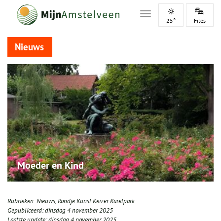
Toggle navigation
25°
Files
Nieuws
Moeder en Kind
Rubrieken:
Nieuws
,
Rondje Kunst Keizer Karelpark
Gepubliceerd:
dinsdag 4 november 2025
Laatste update:
dinsdag 4 november 2025