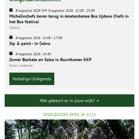
t/m
8 augustus 2026
9 augustus 2026
12:00
-
23:00
Michelinchefs keren terug in Amsterdamse Bos tijdens Chefs in
het Bos festival
Sophie
8 augustus 2026
14:00
-
17:00
Sip & paint - in Cobra
8 augustus 2026
14:30
Zomer Bachata en Salsa in Buurtkamer KKP
Elwin Lindeman
Volledige UitAgenda
Wat gebeurt er in jouw wijk?
SPEELBADJES OPEN IN 2026