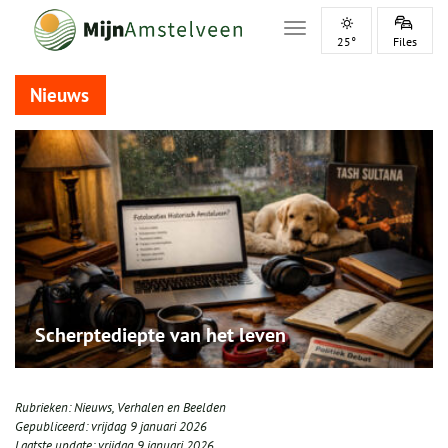
Toggle navigation
25°
Files
Nieuws
Scherptediepte van het leven
Rubrieken:
Nieuws
,
Verhalen en Beelden
Gepubliceerd:
vrijdag 9 januari 2026
Laatste update:
vrijdag 9 januari 2026