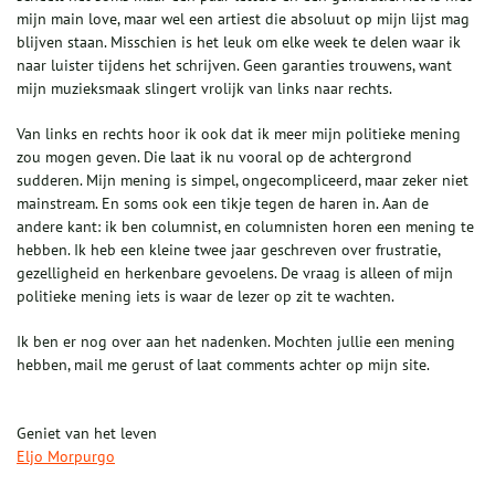
mijn main love, maar wel een artiest die absoluut op mijn lijst mag
blijven staan. Misschien is het leuk om elke week te delen waar ik
naar luister tijdens het schrijven. Geen garanties trouwens, want
mijn muzieksmaak slingert vrolijk van links naar rechts.
Van links en rechts hoor ik ook dat ik meer mijn politieke mening
zou mogen geven. Die laat ik nu vooral op de achtergrond
sudderen. Mijn mening is simpel, ongecompliceerd, maar zeker niet
mainstream. En soms ook een tikje tegen de haren in. Aan de
andere kant: ik ben columnist, en columnisten horen een mening te
hebben. Ik heb een kleine twee jaar geschreven over frustratie,
gezelligheid en herkenbare gevoelens. De vraag is alleen of mijn
politieke mening iets is waar de lezer op zit te wachten.
Ik ben er nog over aan het nadenken. Mochten jullie een mening
hebben, mail me gerust of laat comments achter op mijn site.
Geniet van het leven
Eljo Morpurgo