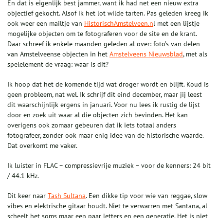
En dat is eigenlijk best jammer, want ik had net een nieuw extra
objectief gekocht. Alsof ik het lot wilde tarten. Pas geleden kreeg ik
ook weer een mailtje van
HistorischAmstelveen.n
l met een lijstje
mogelijke objecten om te fotograferen voor de site en de krant.
Daar schreef ik enkele maanden geleden al over: foto’s van delen
van Amstelveense objecten in het
Amstelveens Nieuwsblad
, met als
spelelement de vraag: waar is dit?
Ik hoop dat het de komende tijd wat droger wordt en blijft. Koud is
geen probleem, nat wel. Ik schrijf dit eind december, maar jij leest
dit waarschijnlijk ergens in januari. Voor nu lees ik rustig de lijst
door en zoek uit waar al die objecten zich bevinden. Het kan
overigens ook zomaar gebeuren dat ik iets totaal anders
fotografeer, zonder ook maar enig idee van de historische waarde.
Dat overkomt me vaker.
Ik luister in FLAC – compressievrije muziek – voor de kenners: 24 bit
/ 44.1 kHz.
Dit keer naar
Tash Sultana
. Een dikke tip voor wie van reggae, slow
vibes en elektrische gitaar houdt. Niet te verwarren met Santana, al
scheelt het soms maar een paar letters en een generatie. Het is niet