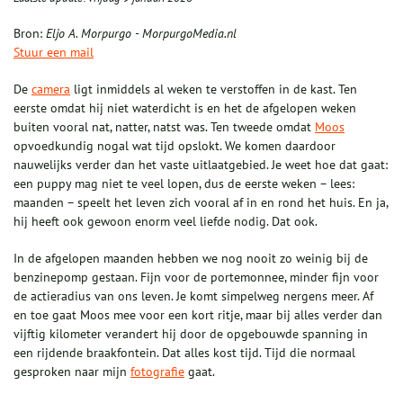
Bron:
Eljo A. Morpurgo - MorpurgoMedia.nl
Stuur een mail
De
camera
ligt inmiddels al weken te verstoffen in de kast. Ten
eerste omdat hij niet waterdicht is en het de afgelopen weken
buiten vooral nat, natter, natst was. Ten tweede omdat
Moos
opvoedkundig nogal wat tijd opslokt. We komen daardoor
nauwelijks verder dan het vaste uitlaatgebied. Je weet hoe dat gaat:
een puppy mag niet te veel lopen, dus de eerste weken – lees:
maanden – speelt het leven zich vooral af in en rond het huis. En ja,
hij heeft ook gewoon enorm veel liefde nodig. Dat ook.
In de afgelopen maanden hebben we nog nooit zo weinig bij de
benzinepomp gestaan. Fijn voor de portemonnee, minder fijn voor
de actieradius van ons leven. Je komt simpelweg nergens meer. Af
en toe gaat Moos mee voor een kort ritje, maar bij alles verder dan
vijftig kilometer verandert hij door de opgebouwde spanning in
een rijdende braakfontein. Dat alles kost tijd. Tijd die normaal
gesproken naar mijn
fotografie
gaat.