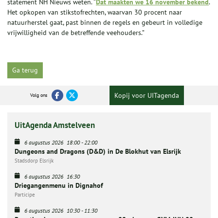
statement NH Nieuws weten. “
Dat maakten we 16 november bekend
.
Het opkopen van stikstofrechten, waarvan 30 procent naar
natuurherstel gaat, past binnen de regels en gebeurt in volledige
vrijwilligheid van de betreffende veehouders.”
Ga terug
Kopij voor UITagenda
Volg ons
UitAgenda Amstelveen
6 augustus 2026
18:00
-
22:00
Dungeons and Dragons (D&D) in De Blokhut van Elsrijk
Stadsdorp Elsrijk
6 augustus 2026
16:30
Driegangenmenu in Dignahof
Participe
6 augustus 2026
10:30
-
11:30