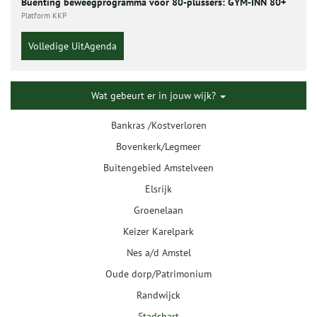
Buenting beweegprogramma voor 80-plussers: GYM-INN 80+
Platform KKP
Volledige UitAgenda
Wat gebeurt er in jouw wijk?
Bankras /Kostverloren
Bovenkerk/Legmeer
Buitengebied Amstelveen
Elsrijk
Groenelaan
Keizer Karelpark
Nes a/d Amstel
Oude dorp/Patrimonium
Randwijck
Stadshart