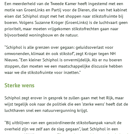
Een meerderheid van de Tweede Kamer heeft ingestemd met een
motie van GroenLinks en Partij voor de Dieren, die van het kabinet
eisen dat Schiphol stopt met het shoppen naar stikstofruimte bij
boeren. Volgens Suzanne Kröger (GroenLinks) is de luchtvaart geen
prioriteit, maar moeten vrijgekomen stikstofrechten gaan naar
bijvoorbeeld woningbouw en de natuur.
“Schiphol is alle grenzen over gegaan: geluidsoverlast voor
omwonenden, klimaat én ook stikstof”, zegt Kröger tegen NH
Nieuws. “Een kleiner Schiphol is onvermijdelijk. Als er nu boeren
stoppen, dan moeten we een maatschappelijke discussie hebben
waar we die stikstofruimte voor inzetten.”
Sterke wens
Schiphol zegt erover in gesprek te zullen gaan met het Rijk, maar
wijst tegelijk ook naar de politiek die een ‘sterke wens’ heeft dat de
luchthaven snel een natuurvergunning krijgt.
“Bij uitblijven van een gecoördineerde stikstofaanpak vanuit de
overheid zijn we zelf aan de slag gegaan”, laat Schiphol in een