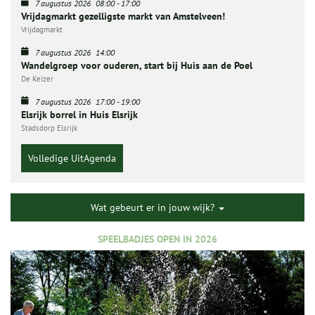
7 augustus 2026
08:00
-
17:00
Vrijdagmarkt gezelligste markt van Amstelveen!
Vrijdagmarkt
7 augustus 2026
14:00
Wandelgroep voor ouderen, start bij Huis aan de Poel
De Keizer
7 augustus 2026
17:00
-
19:00
Elsrijk borrel in Huis Elsrijk
Stadsdorp Elsrijk
Volledige UitAgenda
Wat gebeurt er in jouw wijk?
SPEELBADJES OPEN IN 2026