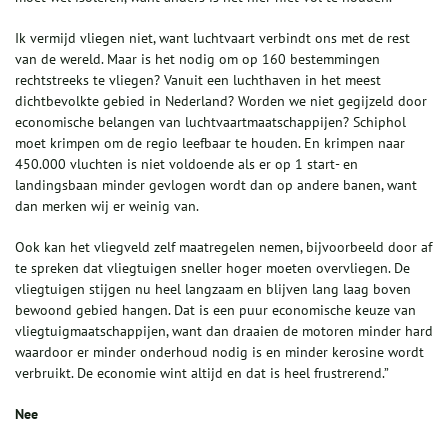
Ik vermijd vliegen niet, want luchtvaart verbindt ons met de rest
van de wereld. Maar is het nodig om op 160 bestem­mingen
rechtstreeks te vliegen? Vanuit een luchthaven in het meest
dichtbevolkte gebied in Neder­land? Worden we niet gegijzeld door
economische belangen van lucht­vaart­maatschappijen? Schiphol
moet krimpen om de regio leef­baar te houden. En krimpen naar
450.000 vluchten is niet voldoende als er op 1 start- en
landingsbaan minder gevlogen wordt dan op andere banen, want
dan merken wij er weinig van.
Ook kan het vliegveld zelf maatregelen nemen, bijvoorbeeld door af
te spreken dat vliegtuigen sneller hoger moeten overvliegen. De
vliegtuigen stijgen nu heel langzaam en blijven lang laag boven
bewoond gebied hangen. Dat is een puur economische keuze van
vliegtuigmaatschappijen, want dan draaien de motoren minder hard
waardoor er minder onderhoud nodig is en minder kerosine wordt
verbruikt. De economie wint altijd en dat is heel frustrerend.”
Nee