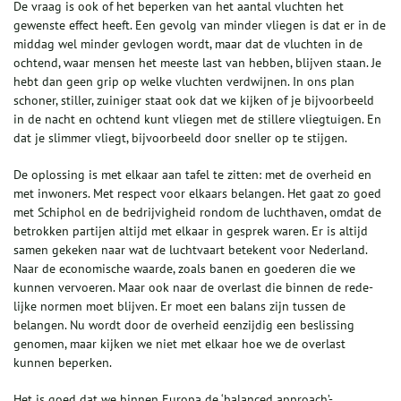
De vraag is ook of het beperken van het aantal vluchten het
gewenste effect heeft. Een gevolg van minder vliegen is dat er in de
middag wel minder gevlogen wordt, maar dat de vluchten in de
ochtend, waar mensen het meeste last van hebben, blijven staan. Je
hebt dan geen grip op welke vluchten verdwijnen. In ons plan
schoner, stiller, zuiniger staat ook dat we kijken of je bijvoorbeeld
in de nacht en ochtend kunt vliegen met de stillere vliegtuigen. En
dat je slimmer vliegt, bijvoorbeeld door sneller op te stijgen.
De oplossing is met elkaar aan tafel te zitten: met de overheid en
met inwo­ners. Met respect voor elkaars belan­gen. Het gaat zo goed
met Schiphol en de bedrijvigheid rondom de lucht­haven, omdat de
betrokken partijen altijd met elkaar in gesprek waren. Er is altijd
samen gekeken naar wat de luchtvaart betekent voor Nederland.
Naar de econo­mische waarde, zoals banen en goederen die we
kunnen vervoeren. Maar ook naar de overlast die binnen de rede­
lijke normen moet blijven. Er moet een balans zijn tussen de
belangen. Nu wordt door de over­heid eenzijdig een beslissing
genomen, maar kijken we niet met elkaar hoe we de overlast
kunnen beperken.
Het is goed dat we binnen Europa de ‘balanced approach’-