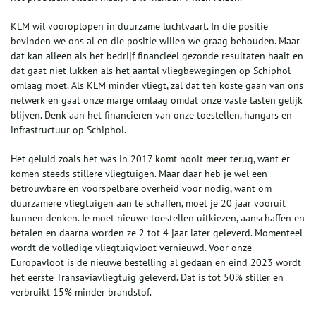
KLM wil vooroplopen in duurzame luchtvaart. In die positie
bevinden we ons al en die positie willen we graag behouden. Maar
dat kan alleen als het bedrijf financieel gezonde resultaten haalt en
dat gaat niet lukken als het aantal vliegbewegingen op Schiphol
omlaag moet. Als KLM minder vliegt, zal dat ten koste gaan van ons
netwerk en gaat onze marge omlaag omdat onze vaste lasten gelijk
blijven. Denk aan het financieren van onze toestellen, hangars en
infrastructuur op Schiphol.
Het geluid zoals het was in 2017 komt nooit meer terug, want er
komen steeds stillere vliegtuigen. Maar daar heb je wel een
betrouwbare en voor­spelbare overheid voor nodig, want om
duurzamere vliegtuigen aan te schaffen, moet je 20 jaar vooruit
kunnen denken. Je moet nieuwe toe­stellen uitkiezen, aanschaffen en
betalen en daarna worden ze 2 tot 4 jaar later geleverd. Momenteel
wordt de volledige vliegtuigvloot vernieuwd. Voor onze
Europavloot is de nieuwe bestelling al gedaan en eind 2023 wordt
het eerste Transaviavliegtuig geleverd. Dat is tot 50% stiller en
verbruikt 15% minder brandstof.