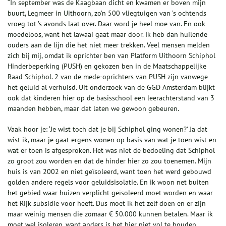
“In september was de Kaagbaan dicht en kwamen er boven mijn
buurt, Legmeer in Uithoorn, zo’n 500 vlieg­tuigen van ’s ochtends
vroeg tot ’s avonds laat over. Daar word je heel moe van. En ook
moedeloos, want het lawaai gaat maar door. Ik heb dan huilende
ouders aan de lijn die het niet meer trekken. Veel mensen melden
zich bij mij, omdat ik oprichter ben van Platform Uithoorn Schiphol
Hinder­beper­king (PUSH) en gekozen ben in de Maatschappelijke
Raad Schiphol. 2 van de mede-oprichters van PUSH zijn vanwege
het geluid al verhuisd. Uit onderzoek van de GGD Amsterdam blijkt
ook dat kinderen hier op de basis­school een leerachterstand van 3
maan­den hebben, maar dat laten we gewoon gebeuren.
Vaak hoor je: ‘Je wist toch dat je bij Schiphol ging wonen?’ Ja dat
wist ik, maar je gaat ergens wonen op basis van wat je toen wist en
wat er toen is afgesproken. Het was niet de bedoe­ling dat Schiphol
zo groot zou worden en dat de hinder hier zo zou toenemen. Mijn
huis is van 2002 en niet geïsoleerd, want toen het werd gebouwd
golden andere regels voor geluidsisolatie. En ik woon net buiten
het gebied waar huizen verplicht geïsoleerd moet worden en waar
het Rijk subsidie voor heeft. Dus moet ik het zelf doen en er zijn
maar weinig mensen die zomaar € 50.000 kunnen betalen. Maar ik
moet wel isoleren, want anders is het hier niet vol te houden.