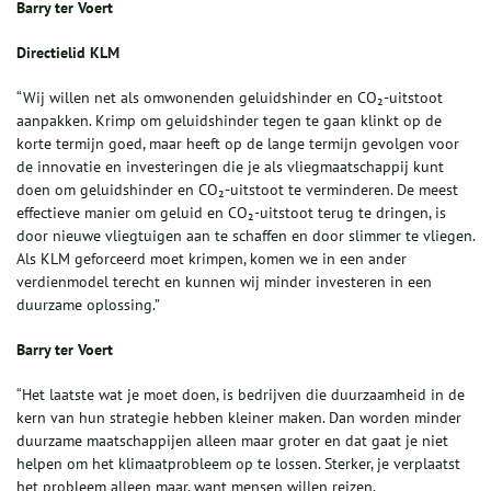
Barry ter Voert
Directielid KLM
“Wij willen net als omwonenden geluids­hinder en CO₂-uit­stoot
aanpakken. Krimp om geluidshinder tegen te gaan klinkt op de
korte termijn goed, maar heeft op de lange ter­mijn gevolgen voor
de innovatie en investeringen die je als vliegmaat­schappij kunt
doen om geluidshinder en CO₂-uit­stoot te verminderen. De meest
effectieve manier om geluid en CO₂-uitstoot terug te dringen, is
door nieuwe vliegtuigen aan te schaffen en door slimmer te vliegen.
Als KLM gefor­ceerd moet krimpen, komen we in een ander
verdienmodel terecht en kunnen wij minder investeren in een
duurzame oplossing.”
Barry ter Voert
“Het laatste wat je moet doen, is bedrijven die duurzaamheid in de
kern van hun strategie hebben kleiner maken. Dan worden minder
duurzame maatschappijen alleen maar groter en dat gaat je niet
helpen om het klimaat­­probleem op te lossen. Sterker, je verplaatst
het probleem alleen maar, want mensen willen reizen.