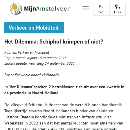
Toggle navigation
24°
Files
Verkeer en Mobiliteit
Het Dilemma: Schiphol krimpen of niet?
Rubriek:
Verkeer en Mobiliteit
Gepubliceerd:
vrijdag 15 december 2023
Laatste update:
woensdag 24 september 2025
Bron:
Provincie noord-Holland/H
In ‘Het Dilemma’ spreken 2 betrokkenen zich uit over een kwestie in
de provincie in Noord-Holland.
Op vliegveld Schiphol is de rest van de wereld binnen handbereik.
Tege­lijkertijd ervaren Noord-Hollanders hinder van geluid en
uitstoot. Daar­om kondigde de minister van Infra­structuur en
Waterstaat in 2022 aan dat het aantal vluchten moet afne­men: van
500.000 naar uiteindelijk 452.500 vluchten. Een goede ont­wik­