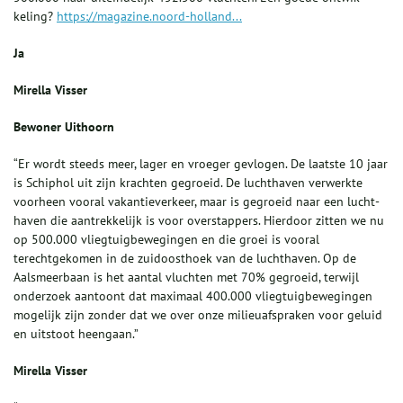
keling?
https://magazine.noord-holland...
Ja
Mirella Visser
Bewoner Uithoorn
“Er wordt steeds meer, lager en vroeger gevlogen. De laatste 10 jaar
is Schiphol uit zijn krachten gegroeid. De luchthaven ver­werkte
voorheen vooral vakantie­verkeer, maar is gegroeid naar een lucht­
haven die aantrekkelijk is voor overstap­pers. Hierdoor zitten we nu
op 500.000 vliegtuigbewegingen en die groei is voor­al
terechtgekomen in de zuidoosthoek van de luchthaven. Op de
Aalsmeerbaan is het aantal vluchten met 70% gegroeid, terwijl
onderzoek aantoont dat maximaal 400.000 vliegtuigbewegingen
mogelijk zijn zonder dat we over onze milieuaf­spra­ken voor geluid
en uitstoot heengaan.”
Mirella Visser