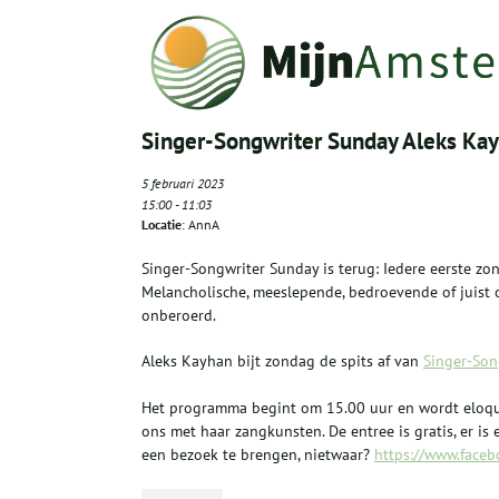
Singer-Songwriter Sunday Aleks Ka
5 februari 2023
15:00
-
11:03
Locatie
: AnnA
Singer-Songwriter Sunday is terug: Iedere eerste z
Melancholische, meeslepende, bedroevende of juist 
onberoerd.
Aleks Kayhan bijt zondag de spits af van
Singer-Son
Het programma begint om 15.00 uur en wordt eloque
ons met haar zangkunsten. De entree is gratis, er i
een bezoek te brengen, nietwaar?
https://www.face