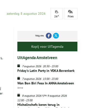
zaterdag 8 augustus 2026
26°
Files
Volg ons
Kopij voor UITagenda
UitAgenda Amstelveen
s.
7 augustus 2026
20:30
-
23:00
Friday's Latin Party in VOKA Bovenkerk
7 augustus 2026
15:00
-
23:00
Wan Bon Biri Fesa In ANNA Amstelveen
j
Anna
er
t/m
8 augustus 2026
9 augustus 2026
12:00
-
23:00
Michelinchefs keren terug in