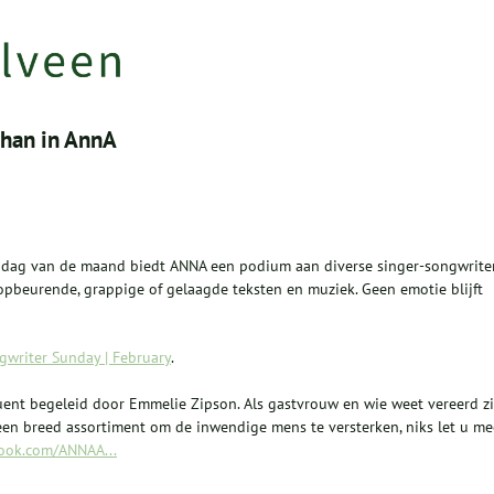
yhan in AnnA
ondag van de maand biedt ANNA een podium aan diverse singer-songwriter
opbeurende, grappige of gelaagde teksten en muziek. Geen emotie blijft
gwriter Sunday | February
.
nt begeleid door Emmelie Zipson. Als gastvrouw en wie weet vereerd zi
s een breed assortiment om de inwendige mens te versterken, niks let u me
book.com/ANNAA...