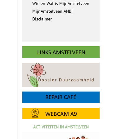
Wie en Wat is MijnAmstelveen
MijnAmstelveen ANBI
Disclaimer
ACTIVITEITEN IN AMSTELVEEN