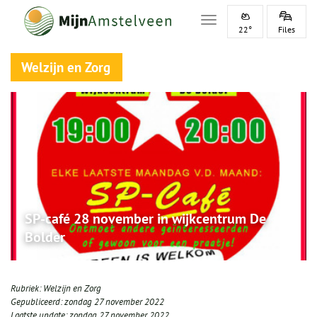
Toggle navigation
22°
Files
Welzijn en Zorg
SP-café 28 november in wijkcentrum De
Bolder
Rubriek:
Welzijn en Zorg
Gepubliceerd:
zondag 27 november 2022
Laatste update:
zondag 27 november 2022