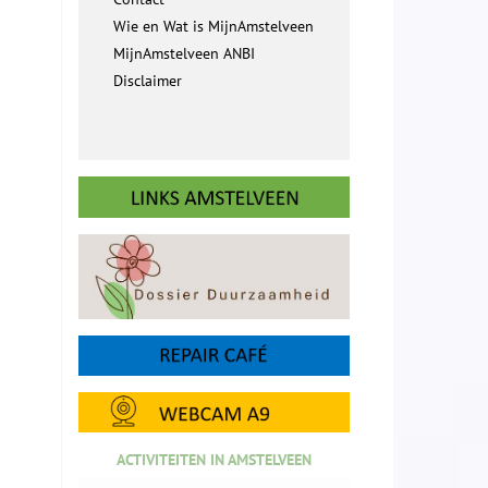
Wie en Wat is MijnAmstelveen
MijnAmstelveen ANBI
Disclaimer
ACTIVITEITEN IN AMSTELVEEN