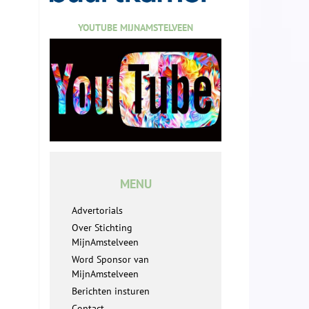
YOUTUBE MIJNAMSTELVEEN
MENU
Advertorials
Over Stichting
MijnAmstelveen
Word Sponsor van
MijnAmstelveen
Berichten insturen
Contact