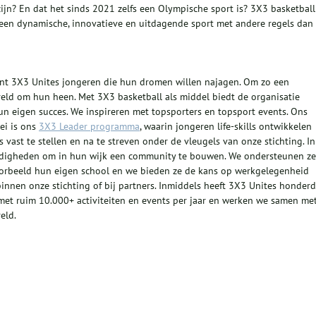
zijn? En dat het sinds 2021 zelfs een Olympische sport is? 3X3 basketball
is een dynamische, innovatieve en uitdagende sport met andere regels dan
unt 3X3 Unites jongeren die hun dromen willen najagen. Om zo een
eld om hun heen. Met 3X3 basketball als middel biedt de organisatie
 eigen succes. We inspireren met topsporters en topsport events. Ons
ei is ons
3X3 Leader programma
, waarin jongeren life-skills ontwikkelen
 vast te stellen en na te streven onder de vleugels van onze stichting. In
rdigheden om in hun wijk een community te bouwen. We ondersteunen ze
voorbeeld hun eigen school en we bieden ze de kans op werkgelegenheid
binnen onze stichting of bij partners. Inmiddels heeft 3X3 Unites honder
met ruim 10.000+ activiteiten en events per jaar en werken we samen me
eld.