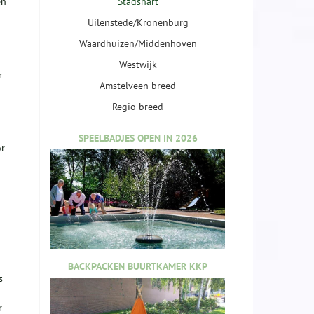
en
Stadshart
Uilenstede/Kronenburg
Waardhuizen/Middenhoven
Westwijk
r
Amstelveen breed
Regio breed
SPEELBADJES OPEN IN 2026
or
BACKPACKEN BUURTKAMER KKP
s
r