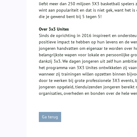
liefst meer dan 250 miljoen 3X3 basketball spelers 
wint aan populariteit en dat is niet gek, want het 
die je gewend bent bij 5 tegen 5!
Over 3x3 Unites
Sinds de oprichting in 2016 inspireert en onderste
positieve impact te hebben op hun levens en de wer
jongeren handvatten om eigenaar te worden over hun
belangrijkste wapen voor lokale en persoonlijke gro
dankzij 3x3. We dagen jongeren uit zelf hun ambities
het programma van 3X3 Unites ontwikkelen zij vaa
wanneer zij trainingen willen opzetten binnen bij
door te werken bij grote professionele 3X3 events, 
jongeren opgeleid, tienduizenden jongeren bereikt 
organisaties, overheden en bonden over de hele wer
Ga terug