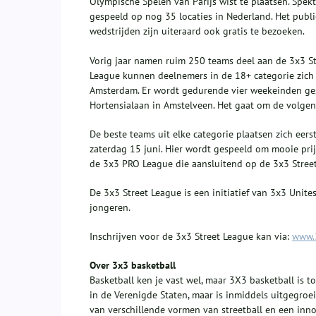
Olympische Spelen van Parijs wist te plaatsen. Spek
gespeeld op nog 35 locaties in Nederland. Het publ
wedstrijden zijn uiteraard ook gratis te bezoeken.
Vorig jaar namen ruim 250 teams deel aan de 3x3 Str
League kunnen deelnemers in de 18+ categorie zich
Amsterdam. Er wordt gedurende vier weekeinden ges
Hortensialaan in Amstelveen. Het gaat om de volgen
De beste teams uit elke categorie plaatsen zich ee
zaterdag 15 juni. Hier wordt gespeeld om mooie pri
de 3x3 PRO League die aansluitend op de 3x3 Street
De 3x3 Street League is een initiatief van 3x3 Unit
jongeren.
Inschrijven voor de 3x3 Street League kan via:
www.
Over 3x3 basketball
Basketball ken je vast wel, maar 3X3 basketball is t
in de Verenigde Staten, maar is inmiddels uitgegroe
van verschillende vormen van streetball en een inno