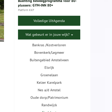
Buenting beweegprogramma voor 80-
plussers: GYM-INN 80+
Platform KKP
Volledige UitAgenda
Wat gebeurt er in jouw wijk?
Bankras /Kostverloren
Bovenkerk/Legmeer
Buitengebied Amstelveen
Elsrijk
Groenelaan
Keizer Karelpark
Nes a/d Amstel
Oude dorp/Patrimonium
Randwijck