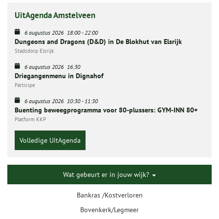
UitAgenda Amstelveen
6 augustus 2026
18:00
-
22:00
Dungeons and Dragons (D&D) in De Blokhut van Elsrijk
Stadsdorp Elsrijk
6 augustus 2026
16:30
Driegangenmenu in Dignahof
Participe
6 augustus 2026
10:30
-
11:30
Buenting beweegprogramma voor 80-plussers: GYM-INN 80+
Platform KKP
Volledige UitAgenda
Wat gebeurt er in jouw wijk?
Bankras /Kostverloren
Bovenkerk/Legmeer