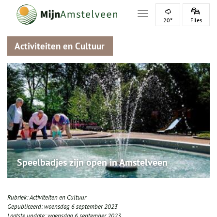
Toggle navigation
20°
Files
Activiteiten en Cultuur
Speelbadjes zijn open in Amstelveen
Rubriek:
Activiteiten en Cultuur
Gepubliceerd:
woensdag 6 september 2023
Laatste update:
woensdag 6 september 2023