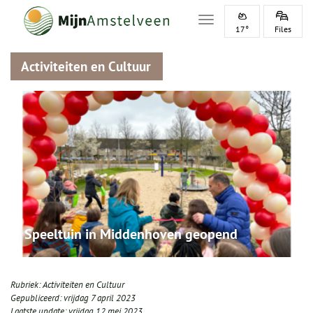
Toggle navigation
17°
Files
Activiteiten en Cultuur
Speeltuin in Middenhoven geopend
Rubriek:
Activiteiten en Cultuur
Gepubliceerd:
vrijdag 7 april 2023
Laatste update:
vrijdag 12 mei 2023