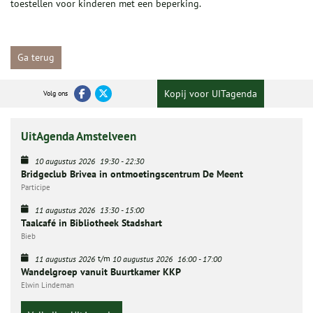
toestellen voor kinderen met een beperking.
Ga terug
Kopij voor UITagenda
Volg ons
UitAgenda Amstelveen
10 augustus 2026
19:30
-
22:30
Bridgeclub Brivea in ontmoetingscentrum De Meent
Participe
11 augustus 2026
13:30
-
15:00
Taalcafé in Bibliotheek Stadshart
Bieb
t/m
11 augustus 2026
10 augustus 2026
16:00
-
17:00
Wandelgroep vanuit Buurtkamer KKP
Elwin Lindeman