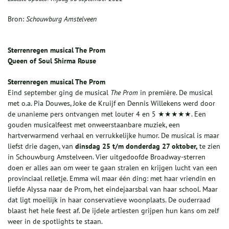
Bron:
Schouwburg Amstelveen
Sterrenregen musical The Prom
Queen of Soul Shirma Rouse
Sterrenregen musical The Prom
Eind september ging de musical
The Prom
in première. De musical
met o.a. Pia Douwes, Joke de Kruijf en Dennis Willekens werd door
de unanieme pers ontvangen met louter 4 en 5 ★★★★★. Een
gouden musicalfeest met onweerstaanbare muziek, een
hartverwarmend verhaal en verrukkelijke humor. De musical is maar
liefst drie dagen, van
dinsdag 25 t/m donderdag 27 oktober,
te zien
in Schouwburg Amstelveen. Vier uitgedoofde Broadway-sterren
doen er alles aan om weer te gaan stralen en krijgen lucht van een
provinciaal relletje. Emma wil maar één ding: met haar vriendin en
liefde Alyssa naar de Prom, het eindejaarsbal van haar school. Maar
dat ligt moeilijk in haar conservatieve woonplaats. De ouderraad
blaast het hele feest af. De ijdele artiesten grijpen hun kans om zelf
weer in de spotlights te staan.