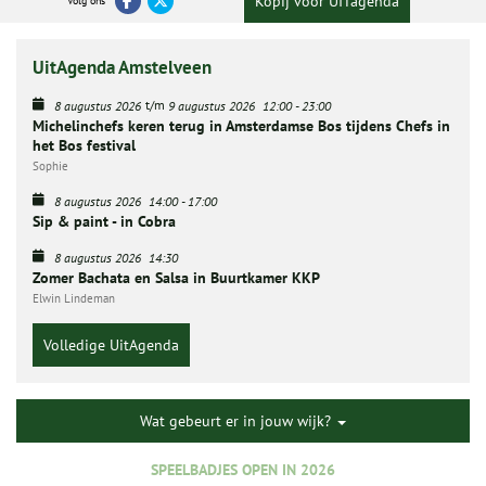
Kopij voor UITagenda
Volg ons
UitAgenda Amstelveen
t/m
8 augustus 2026
9 augustus 2026
12:00
-
23:00
Michelinchefs keren terug in Amsterdamse Bos tijdens Chefs in
het Bos festival
Sophie
8 augustus 2026
14:00
-
17:00
Sip & paint - in Cobra
8 augustus 2026
14:30
Zomer Bachata en Salsa in Buurtkamer KKP
Elwin Lindeman
Volledige UitAgenda
Wat gebeurt er in jouw wijk?
SPEELBADJES OPEN IN 2026