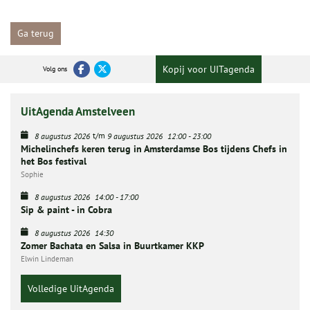
Ga terug
Kopij voor UITagenda
Volg ons
UitAgenda Amstelveen
t/m
8 augustus 2026
9 augustus 2026
12:00
-
23:00
Michelinchefs keren terug in Amsterdamse Bos tijdens Chefs in
het Bos festival
Sophie
8 augustus 2026
14:00
-
17:00
Sip & paint - in Cobra
8 augustus 2026
14:30
Zomer Bachata en Salsa in Buurtkamer KKP
Elwin Lindeman
Volledige UitAgenda