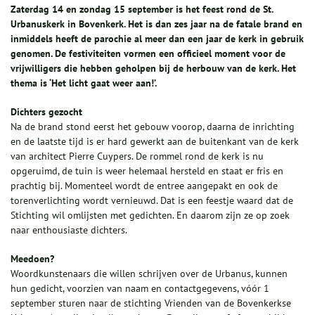
Zaterdag 14 en zondag 15 september is het feest rond de St.
Urbanuskerk in Bovenkerk. Het is dan zes jaar na de fatale brand en
inmiddels heeft de parochie al meer dan een jaar de kerk in gebruik
genomen. De festiviteiten vormen een officieel moment voor de
vrijwilligers die hebben geholpen bij de herbouw van de kerk. Het
thema is ‘Het licht gaat weer aan!’.
Dichters gezocht
Na de brand stond eerst het gebouw voorop, daarna de inrichting
en de laatste tijd is er hard gewerkt aan de buitenkant van de kerk
van architect Pierre Cuypers. De rommel rond de kerk is nu
opgeruimd, de tuin is weer helemaal hersteld en staat er fris en
prachtig bij. Momenteel wordt de entree aangepakt en ook de
torenverlichting wordt vernieuwd. Dat is een feestje waard dat de
Stichting wil omlijsten met gedichten. En daarom zijn ze op zoek
naar enthousiaste dichters.
Meedoen?
Woordkunstenaars die willen schrijven over de Urbanus, kunnen
hun gedicht, voorzien van naam en contactgegevens, vóór 1
september sturen naar de stichting Vrienden van de Bovenkerkse