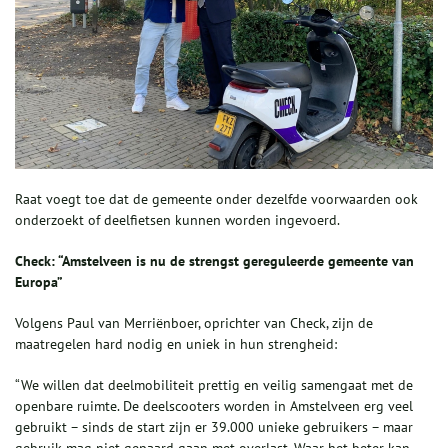
Raat voegt toe dat de gemeente onder dezelfde voorwaarden ook
onderzoekt of deelfietsen kunnen worden ingevoerd.
Check: “Amstelveen is nu de strengst gereguleerde gemeente van
Europa”
Volgens Paul van Merriënboer, oprichter van Check, zijn de
maatregelen hard nodig en uniek in hun strengheid:
“We willen dat deelmobiliteit prettig en veilig samengaat met de
openbare ruimte. De deelscooters worden in Amstelveen erg veel
gebruikt – sinds de start zijn er 39.000 unieke gebruikers – maar
gebruik mag niet gepaard gaan met overlast. Waar het beter kan,