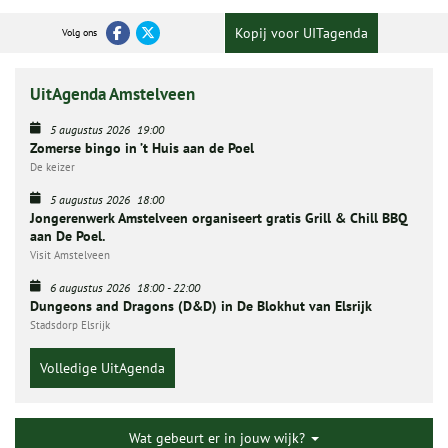
Kopij voor UITagenda
Volg ons
UitAgenda Amstelveen
5 augustus 2026
19:00
Zomerse bingo in ’t Huis aan de Poel
De keizer
5 augustus 2026
18:00
Jongerenwerk Amstelveen organiseert gratis Grill & Chill BBQ
aan De Poel.
Visit Amstelveen
6 augustus 2026
18:00
-
22:00
Dungeons and Dragons (D&D) in De Blokhut van Elsrijk
Stadsdorp Elsrijk
Volledige UitAgenda
Wat gebeurt er in jouw wijk?