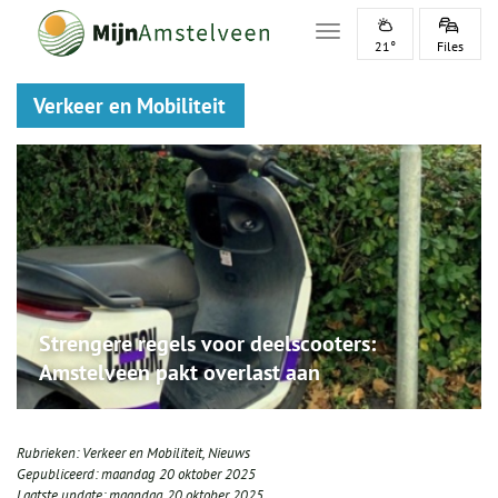
Toggle navigation
21°
Files
Verkeer en Mobiliteit
Strengere regels voor deelscooters:
Amstelveen pakt overlast aan
Rubrieken:
Verkeer en Mobiliteit
,
Nieuws
Gepubliceerd:
maandag 20 oktober 2025
Laatste update:
maandag 20 oktober 2025