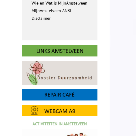
Wie en Wat is MijnAmstelveen
MijnAmstelveen ANBI
Disclaimer
ACTIVITEITEN IN AMSTELVEEN