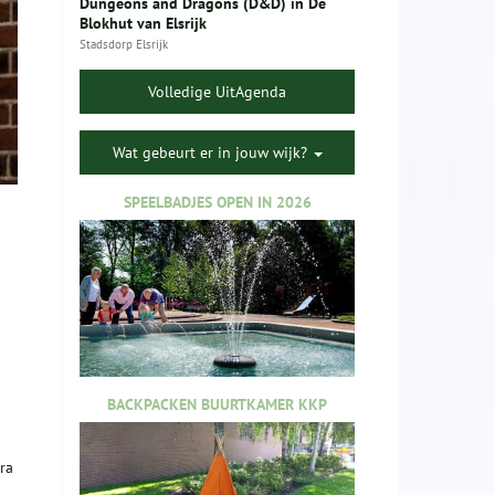
Dungeons and Dragons (D&D) in De
Blokhut van Elsrijk
Stadsdorp Elsrijk
Volledige UitAgenda
Wat gebeurt er in jouw wijk?
SPEELBADJES OPEN IN 2026
BACKPACKEN BUURTKAMER KKP
ra