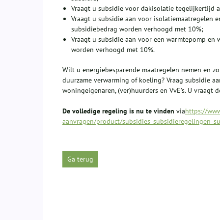
Vraagt u subsidie voor dakisolatie tegelijkerti
Vraagt u subsidie aan voor isolatiemaatregelen en
subsidiebedrag worden verhoogd met 10%;
Vraagt u subsidie aan voor een warmtepomp en w
worden verhoogd met 10%.
Wilt u energiebesparende maatregelen nemen en zo 
duurzame verwarming of koeling? Vraag subsidie aan
woningeigenaren, (ver)huurders en VvE’s. U vraagt 
De volledige
regeling is nu te vinden
via
https://www
aanvragen/product/subsidies_subsidieregelingen_su
Ga terug