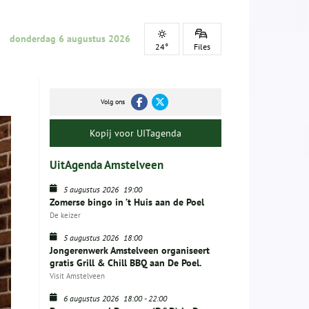
donderdag 6 augustus 2026
24°
Files
Volg ons
Kopij voor UITagenda
UitAgenda Amstelveen
5 augustus 2026
19:00
Zomerse bingo in ’t Huis aan de Poel
De keizer
5 augustus 2026
18:00
Jongerenwerk Amstelveen organiseert
gratis Grill & Chill BBQ aan De Poel.
Visit Amstelveen
6 augustus 2026
18:00
-
22:00