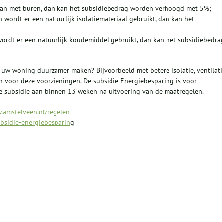
jd aan met buren, dan kan het subsidiebedrag worden verhoogd met 5%;
 wordt er een natuurlijk isolatiemateriaal gebruikt, dan kan het
ordt er een natuurlijk koudemiddel gebruikt, dan kan het subsidiebedra
uw woning duurzamer maken? Bijvoorbeeld met betere isolatie, ventilati
 voor deze voorzieningen. De subsidie Energiebesparing is voor
de subsidie aan binnen 13 weken na uitvoering van de maatregelen.
.amstelveen.nl/regelen-
bsidie-energiebesparin
g