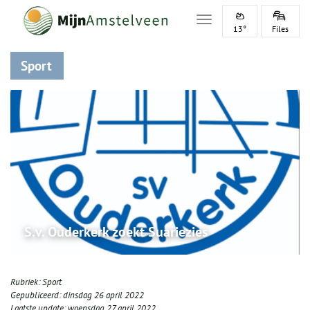
Toggle navigation
13°
Files
Sport
S.v. Ouderkerk zoekt Suariezies
Rubriek:
Sport
Gepubliceerd:
dinsdag 26 april 2022
Laatste update:
woensdag 27 april 2022