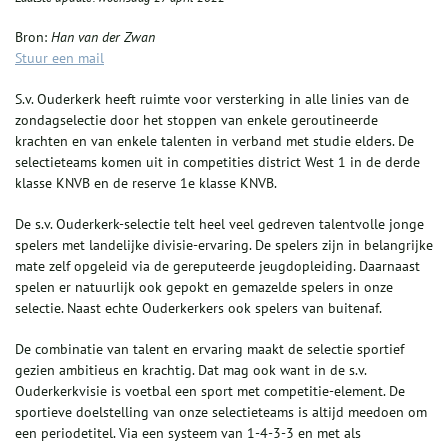
Bron:
Han van der Zwan
Stuur een mail
S.v. Ouderkerk heeft ruimte voor versterking in alle linies van de
zondagselectie door het stoppen van enkele geroutineerde
krachten en van enkele talenten in verband met studie elders. De
selectieteams komen uit in competities district West 1 in de derde
klasse KNVB en de reserve 1e klasse KNVB.
De s.v. Ouderkerk-selectie telt heel veel gedreven talentvolle jonge
spelers met landelijke divisie-ervaring. De spelers zijn in belangrijke
mate zelf opgeleid via de gereputeerde jeugdopleiding. Daarnaast
spelen er natuurlijk ook gepokt en gemazelde spelers in onze
selectie. Naast echte Ouderkerkers ook spelers van buitenaf.
De combinatie van talent en ervaring maakt de selectie sportief
gezien ambitieus en krachtig. Dat mag ook want in de s.v.
Ouderkerkvisie is voetbal een sport met competitie-element. De
sportieve doelstelling van onze selectieteams is altijd meedoen om
een periodetitel. Via een systeem van 1-4-3-3 en met als