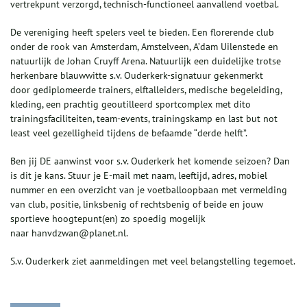
vertrekpunt verzorgd, technisch-functioneel aanvallend voetbal.
De vereniging heeft spelers veel te bieden. Een florerende club
onder de rook van Amsterdam, Amstelveen, A’dam Uilenstede en
natuurlijk de Johan Cruyff Arena. Natuurlijk een duidelijke trotse
herkenbare blauwwitte s.v. Ouderkerk-signatuur gekenmerkt
door gediplomeerde trainers, elftalleiders, medische begeleiding,
kleding, een prachtig geoutilleerd sportcomplex met dito
trainingsfaciliteiten, team-events, trainingskamp en last but not
least veel gezelligheid tijdens de befaamde “derde helft”.
Ben jij DE aanwinst voor s.v. Ouderkerk het komende seizoen? Dan
is dit je kans. Stuur je E-mail met naam, leeftijd, adres, mobiel
nummer en een overzicht van je voetballoopbaan met vermelding
van club, positie, linksbenig of rechtsbenig of beide en jouw
sportieve hoogtepunt(en) zo spoedig mogelijk
naar hanvdzwan@planet.nl.
S.v. Ouderkerk ziet aanmeldingen met veel belangstelling tegemoet.