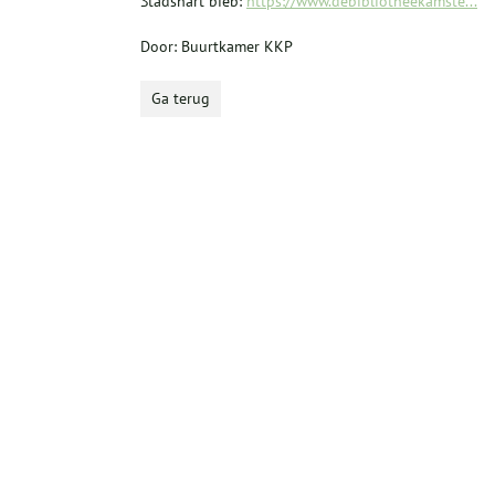
Stadshart bieb:
https://www.debibliotheekamste...
Door: Buurtkamer KKP
Ga terug