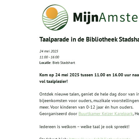
Taalparade in de Bibliotheek Stadsh
24 mei 2025
11:00
-
16:00
Locatie
: Bieb Stadshart
Kom op 24 mei 2025 tussen 11.00 en 16.00 uur naar
vol taalplezier!
Ontdek nieuwe talen, geniet de hele dag door van inte
bijeenkomsten voor ouders, muzikale voorstellingen 
meer. Voor kinderen van 0-12 jaar én hun ouders.
Georganiseerd door
Buurtkamer Keizer Karelpark
, H
Iedereen is welkom – welke taal je ook spreekt!