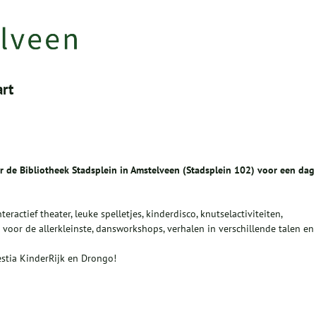
art
 de Bibliotheek Stadsplein in Amstelveen (Stadsplein 102) voor een dag
ractief theater, leuke spelletjes, kinderdisco, knutselactiviteiten,
voor de allerkleinste, dansworkshops, verhalen in verschillende talen en
estia KinderRijk en Drongo!