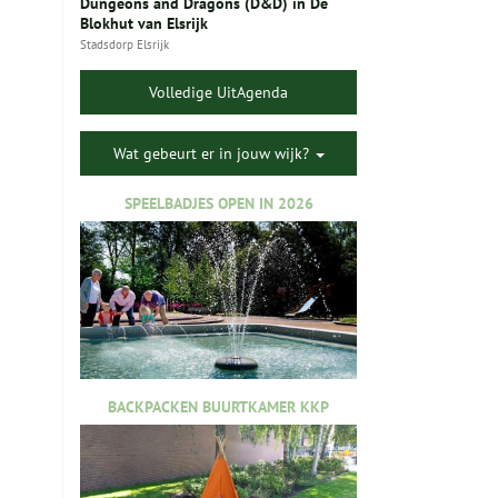
Dungeons and Dragons (D&D) in De
Blokhut van Elsrijk
Stadsdorp Elsrijk
Volledige UitAgenda
Wat gebeurt er in jouw wijk?
SPEELBADJES OPEN IN 2026
BACKPACKEN BUURTKAMER KKP