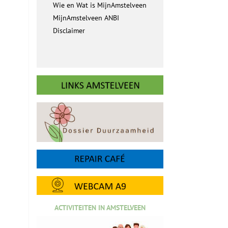
Wie en Wat is MijnAmstelveen
MijnAmstelveen ANBI
Disclaimer
ACTIVITEITEN IN AMSTELVEEN