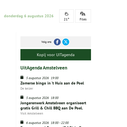
donderdag 6 augustus 2026
21°
Files
Volg ons
Kopij voor UITagenda
UitAgenda Amstelveen
5 augustus 2026
19:00
Zomerse bingo in ’t Huis aan de Poel
De keizer
5 augustus 2026
18:00
Jongerenwerk Amstelveen organiseert
gratis Grill & Chill BBQ aan De Poel.
Visit Amstelveen
6 augustus 2026
18:00
-
22:00