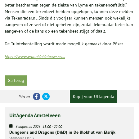
beter beschermen tegen de ziekte van Lyme en tekenencefalitis.”
Mensen die een tekenbeet hebben opgelopen, kunnen deze melden
via Tekenradar.nl. Sinds dit voorjaar kunnen mensen ook wekelijks
aangeven of ze wel of niet gebeten zijn, zodat Tekenradar beter kan
aangeven of de kans op een tekenbeet stijgt of daalt.
De Tuintekentelling wordt mede mogelijk gemaakt door Pfizer
.
https://www.wur.nl/nl/nieuws-w...
Ga terug
Kopij voor UITagenda
Volg ons
UitAgenda Amstelveen
6 augustus 2026
18:00
-
22:00
Dungeons and Dragons (D&D) in De Blokhut van Elsrijk
Stadsdorp Elsrijk