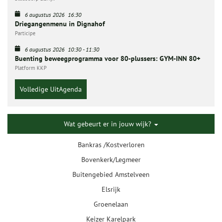
6 augustus 2026
16:30
Driegangenmenu in Dignahof
Participe
6 augustus 2026
10:30
-
11:30
Buenting beweegprogramma voor 80-plussers: GYM-INN 80+
Platform KKP
Volledige UitAgenda
Wat gebeurt er in jouw wijk?
Bankras /Kostverloren
Bovenkerk/Legmeer
Buitengebied Amstelveen
Elsrijk
Groenelaan
Keizer Karelpark