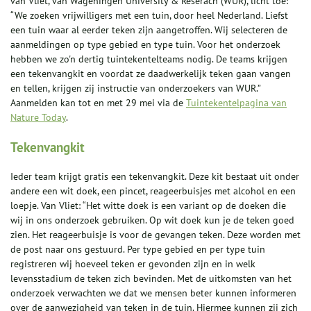
van Vliet, van Wageningen University & Reserach (WUR), licht toe:
“We zoeken vrijwilligers met een tuin, door heel Nederland. Liefst
een tuin waar al eerder teken zijn aangetroffen. Wij selecteren de
aanmeldingen op type gebied en type tuin. Voor het onderzoek
hebben we zo'n dertig tuintekentelteams nodig. De teams krijgen
een tekenvangkit en voordat ze daadwerkelijk teken gaan vangen
en tellen, krijgen zij instructie van onderzoekers van WUR.”
Aanmelden kan tot en met 29 mei via de
Tuintekentelpagina van
Nature Today
.
Tekenvangkit
Ieder team krijgt gratis een tekenvangkit. Deze kit bestaat uit onder
andere een wit doek, een pincet, reageerbuisjes met alcohol en een
loepje. Van Vliet: “Het witte doek is een variant op de doeken die
wij in ons onderzoek gebruiken. Op wit doek kun je de teken goed
zien. Het reageerbuisje is voor de gevangen teken. Deze worden met
de post naar ons gestuurd. Per type gebied en per type tuin
registreren wij hoeveel teken er gevonden zijn en in welk
levensstadium de teken zich bevinden. Met de uitkomsten van het
onderzoek verwachten we dat we mensen beter kunnen informeren
over de aanwezigheid van teken in de tuin. Hiermee kunnen zij zich